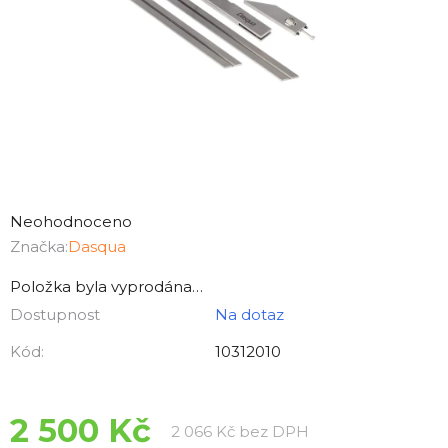
Průměrné
hodnocení
Neohodnoceno
produktu
Značka:
Dasqua
je
Položka byla vyprodána…
0,0
Dostupnost
Na dotaz
z
5
Kód:
10312010
hvězdiček.
2 500 Kč
Měrná cena:
2 066 Kč bez DPH