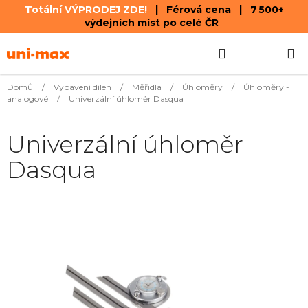
Totální VÝPRODEJ ZDE!
| Férová cena | 7 500+
výdejních míst po celé ČR
Přejít
Hledat
NÁKUPN
na
obsah
KOŠÍK
Domů
/
Vybavení dílen
/
Měřidla
/
Úhloměry
/
Úhloměry -
analogové
/
Univerzální úhloměr Dasqua
Univerzální úhloměr
Dasqua