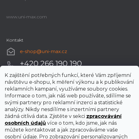
www.uni-max.com
Kontakt
e-shop
@
uni-max.cz
+420 266 190 190
K zajištění potřebných funkcí, které Vám zpříjemní
návštěvu e-shopu, k měření výkonu a k publikování
reklamních kampaní, využíváme soubory cookies.
Informace o tom, jak náš web používáte, sdílíme se
svými partnery pro reklamní inzerci a statistické
analýzy. Nikdy nesdílíme s inzertními partnery
žádná citlivá data. Zjistěte v sekci
zpracovávání
osobních údajů
více o tom, kdo jsme, jak nás
můžete kontaktovat a jak zpracováváme vaše
osobní údaje. Pro zobrazování personalizovaných