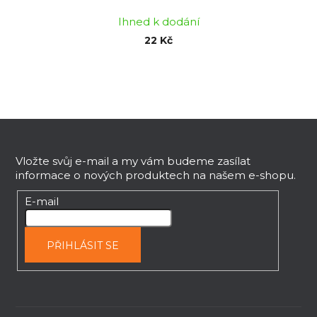
Ihned k dodání
22 Kč
Z
á
p
Vložte svůj e-mail a my vám budeme zasílat
informace o nových produktech na našem e-shopu.
a
t
E-mail
í
PŘIHLÁSIT SE