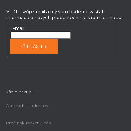
v
á
k
p
Vložte svůj e-mail a my vám budeme zasílat
y
informace o nových produktech na našem e-shopu.
a
v
t
E-mail
ý
í
p
i
PŘIHLÁSIT SE
s
u
Vše o nákupu
Obchodní podmínky
Proč nakupovat u nás