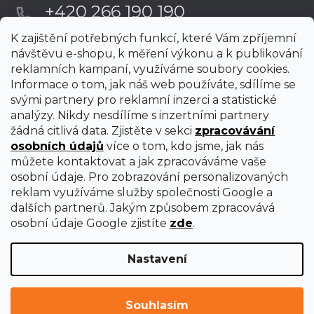
+420 266 190 190
K zajištění potřebných funkcí, které Vám zpříjemní
návštěvu e-shopu, k měření výkonu a k publikování
reklamních kampaní, využíváme soubory cookies.
Informace o tom, jak náš web používáte, sdílíme se
svými partnery pro reklamní inzerci a statistické
analýzy. Nikdy nesdílíme s inzertními partnery
žádná citlivá data. Zjistěte v sekci
zpracovávání
osobních údajů
více o tom, kdo jsme, jak nás
můžete kontaktovat a jak zpracováváme vaše
osobní údaje. Pro zobrazování personalizovaných
reklam využíváme služby společnosti Google a
dalších partnerů. Jakým způsobem zpracovává
osobní údaje Google zjistíte
zde
.
Nastavení
Vytvořil Shoptet Premium
Copyright 2026
uni-max
. Všechna práva vyhrazena.
Upravit
Souhlasím
nastavení cookies