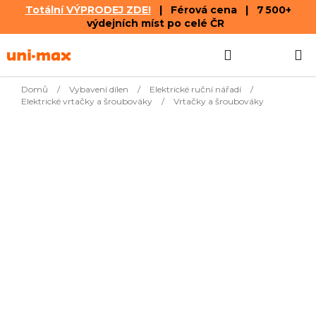
Totální VÝPRODEJ ZDE!
| Férová cena | 7 500+
výdejních míst po celé ČR
Přejít
Hledat
NÁKUPN
na
obsah
KOŠÍK
Domů
/
Vybavení dílen
/
Elektrické ruční nářadí
/
Elektrické vrtačky a šroubováky
/
Vrtačky a šroubováky
Nejprodávanější
666
Příklepová vrtačka 900