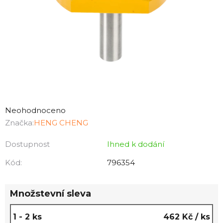
Průměrné
hodnocení
Neohodnoceno
produktu
Značka:
HENG CHENG
je
Dostupnost
Ihned k dodání
0,0
z
Kód:
796354
5
hvězdiček.
Množstevní sleva
1 - 2 ks
462 Kč
/ ks