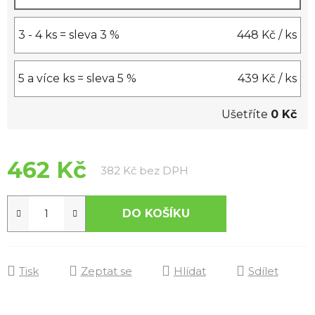
3 - 4 ks = sleva 3 %
448 Kč
/ ks
5 a více ks = sleva 5 %
439 Kč
/ ks
Ušetříte
0 Kč
462 Kč
Měrná cena:
382 Kč bez DPH
DO KOŠÍKU
Tisk
Zeptat se
Hlídat
Sdílet