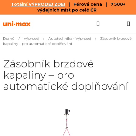
Totální VÝPRODEJ ZDE!
| Férová cena | 7 500+
výdejních míst po celé ČR
Přejít
Hledat
NÁKUPN
na
obsah
KOŠÍK
Domů
/
Výprodej
/
Autotechnika - Výprodej
/
Zásobník brzdové
kapaliny – pro automatické doplňování
Zásobník brzdové
kapaliny – pro
automatické doplňování