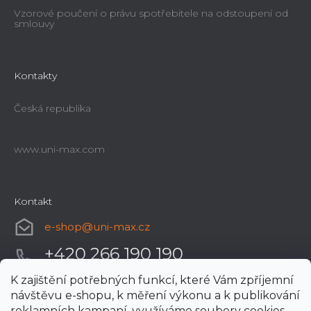
Vzorové poučení o právu spotřebitele na odstoupení od
smlouvy
Kontakty
Česká republika
www.uni-max.com
Kontakt
e-shop
@
uni-max.cz
+420 266 190 190
K zajištění potřebných funkcí, které Vám zpříjemní
návštěvu e-shopu, k měření výkonu a k publikování
reklamních kampaní, využíváme soubory cookies.