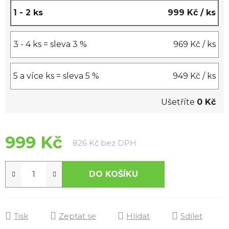
1 - 2 ks
999 Kč
/ ks
3 - 4 ks = sleva 3 %
969 Kč
/ ks
5 a více ks = sleva 5 %
949 Kč
/ ks
Ušetříte
0 Kč
999 Kč
Měrná cena:
826 Kč bez DPH
DO KOŠÍKU
Tisk
Zeptat se
Hlídat
Sdílet