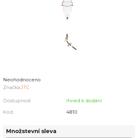
Průměrné
hodnocení
Neohodnoceno
produktu
Značka:
JTC
je
Dostupnost
Ihned k dodání
0,0
z
Kód:
4810
5
hvězdiček.
Množstevní sleva