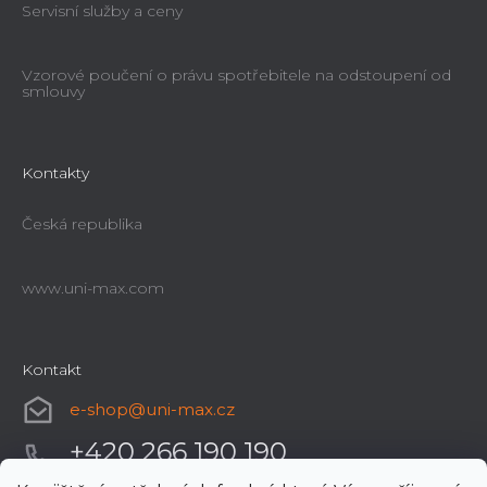
Servisní služby a ceny
Vzorové poučení o právu spotřebitele na odstoupení od
smlouvy
Kontakty
Česká republika
www.uni-max.com
Kontakt
e-shop
@
uni-max.cz
+420 266 190 190