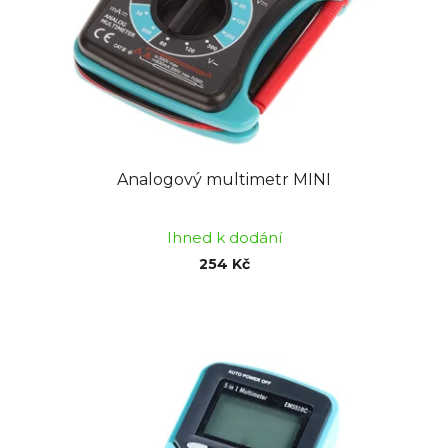
o
u
d
k
u
t
k
ů
t
ů
Analogový multimetr MINI
Ihned k dodání
254 Kč