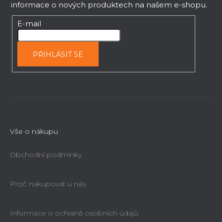
informace o nových produktech na našem e-shopu.
v
a
k
t
E-mail
y
í
v
ý
PŘIHLÁSIT SE
p
i
s
u
Vše o nákupu
Obchodní podmínky
Proč nakupovat u nás
Informace o ochraně osobních údajů