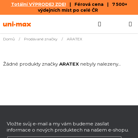
Totální VÝPRODEJ ZDE!
| Férová cena | 7 500+
výdejních míst po celé ČR
Přejít
Hledat
NÁKUPN
na
obsah
KOŠÍK
Domů
/
Prodávané značky
/
ARATEX
Žádné produkty značky
ARATEX
nebyly nalezeny...
Z
á
p
Vložte svůj e-mail a my vám budeme zasílat
informace o nových produktech na našem e-shopu.
a