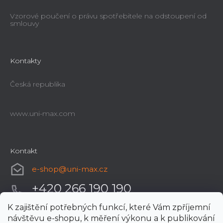
Vzorové poučení o právu spotřebitele na odstoupení od
smlouvy
Kontakty
Česká republika
www.uni-max.com
Kontakt
e-shop
@
uni-max.cz
+420 266 190 190
K zajištění potřebných funkcí, které Vám zpříjemní
návštěvu e-shopu, k měření výkonu a k publikování