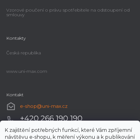
Vzorové poučení o právu spotřebitele na odstoupení od
smlouvy
Kontakty
Česká republika
www.uni-max.com
Kontakt
e-shop
@
uni-max.cz
+420 266 190 190
K zajištění potřebných funkcí, které Vám zpříjemní
návštěvu e-shopu, k měření výkonu a k publikování