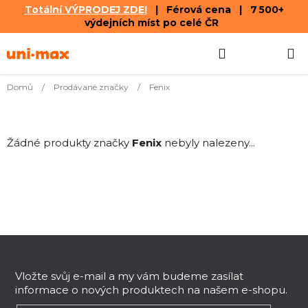
Totální VÝPRODEJ ZDE!
| Férová cena | 7 500+
výdejních míst po celé ČR
Přejít
Hledat
NÁKUPN
na
obsah
KOŠÍK
Domů
/
Prodávané značky
/
Fenix
Žádné produkty značky
Fenix
nebyly nalezeny...
Z
á
p
Vložte svůj e-mail a my vám budeme zasílat
informace o nových produktech na našem e-shopu.
a