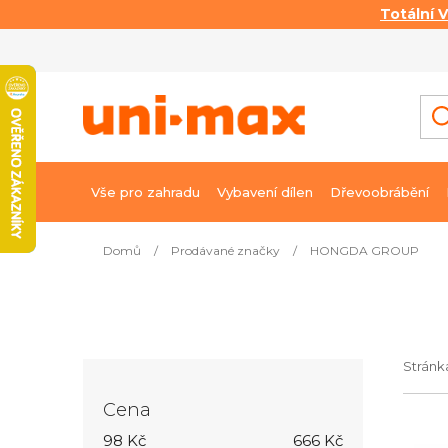
Totální 
Přejít
na
obsah
Vše pro zahradu
Vybavení dílen
Dřevoobrábění
Domů
/
Prodávané značky
/
HONGDA GROUP
P
o
s
t
Strán
r
Cena
a
V
98
Kč
666
Kč
n