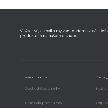
Z
á
p
a
Vložte svůj e-mail a my vám budeme zasílat in
t
produktech na našem e-shopu.
í
Vše o nákupu
Záruky,
Obchodní podmínky
Kvalita
Proč nakupovat u nás
Odpově