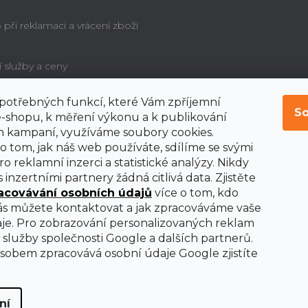
při reklamaci a vrácení zboží
í služby a ceny
í potřebných funkcí, které Vám zpříjemní
é poučení o právu
So
bitele na odstoupení od
-shopu, k měření výkonu a k publikování
y
 kampaní, využíváme soubory cookies.
o tom, jak náš web používáte, sdílíme se svými
o reklamní inzerci a statistické analýzy. Nikdy
 inzertními partnery žádná citlivá data. Zjistěte
acovávání osobních údajů
více o tom, kdo
nás můžete kontaktovat a jak zpracováváme vaše
je. Pro zobrazování personalizovaných reklam
služby společnosti Google a dalších partnerů.
obem zpracovává osobní údaje Google zjistíte
ní