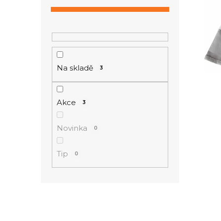
ý
n
p
í
i
p
s
a
p
n
r
Na skladě
3
e
o
l
d
u
Akce
3
k
t
Novinka
0
ů
Tip
0