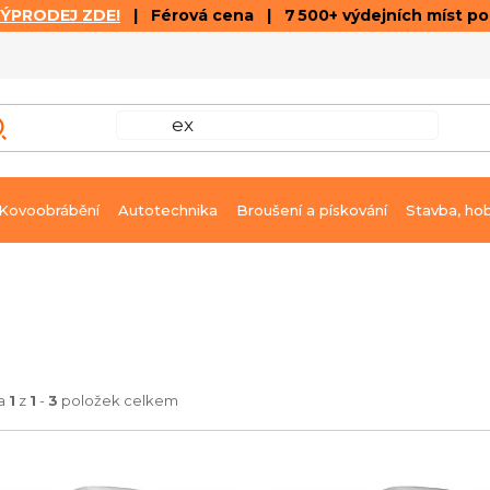
VÝPRODEJ ZDE!
| Férová cena | 7 500+ výdejních míst p
VÝPRODEJ
GALERIE ČLÁNKŮ A VIDEÍ
K
Kovoobrábění
Autotechnika
Broušení a pískování
Stavba, ho
ka
1
z
1
-
3
položek celkem