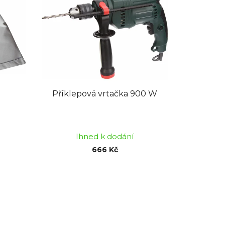
n
í
p
r
o
d
u
k
Příklepová vrtačka 900 W
t
ů
Průměrné
hodnocení
Ihned k dodání
produktu
666 Kč
je
5,0
z
5
hvězdiček.