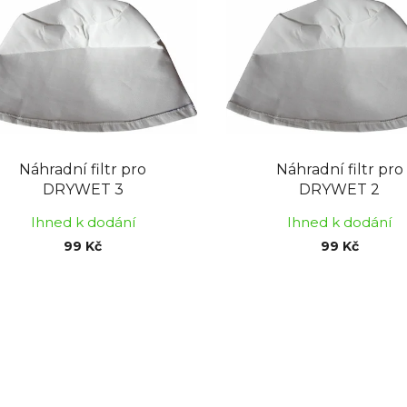
Náhradní filtr pro
Náhradní filtr pro
DRYWET 3
DRYWET 2
Ihned k dodání
Ihned k dodání
99 Kč
99 Kč
O
v
l
á