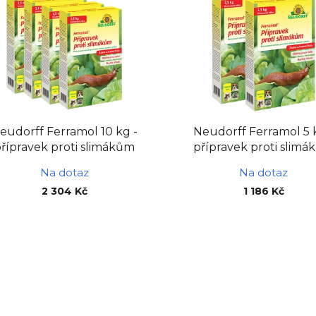
eudorff Ferramol 10 kg -
Neudorff Ferramol 5 
řípravek proti slimákům
přípravek proti slim
Na dotaz
Na dotaz
2 304 Kč
1 186 Kč
O
v
l
á
d
a