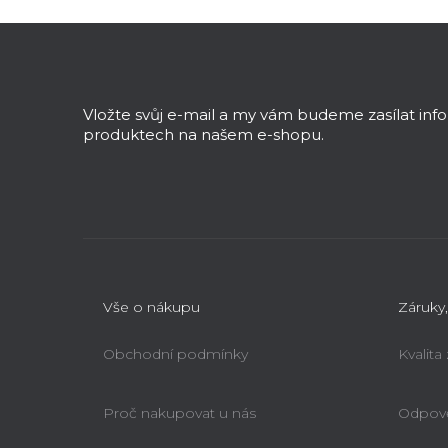
Z
á
p
a
Vložte svůj e-mail a my vám budeme zasílat in
t
produktech na našem e-shopu.
í
Vše o nákupu
Záruky,
Obchodní podmínky
Kvalita
Proč nakupovat u nás
Odpově