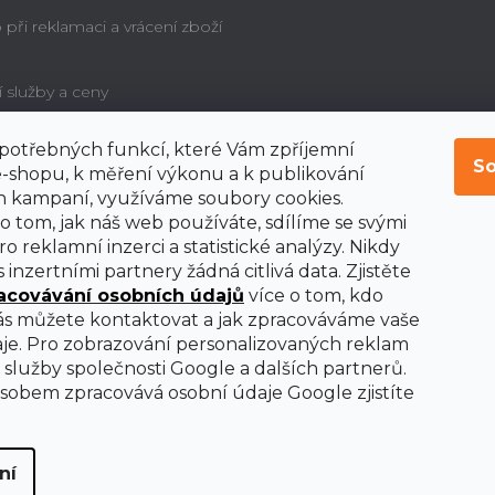
při reklamaci a vrácení zboží
í služby a ceny
í potřebných funkcí, které Vám zpříjemní
é poučení o právu
So
bitele na odstoupení od
-shopu, k měření výkonu a k publikování
y
 kampaní, využíváme soubory cookies.
o tom, jak náš web používáte, sdílíme se svými
o reklamní inzerci a statistické analýzy. Nikdy
 inzertními partnery žádná citlivá data. Zjistěte
acovávání osobních údajů
více o tom, kdo
nás můžete kontaktovat a jak zpracováváme vaše
je. Pro zobrazování personalizovaných reklam
služby společnosti Google a dalších partnerů.
obem zpracovává osobní údaje Google zjistíte
ní
ena.
Upravit nastavení cookies