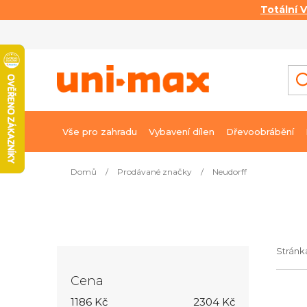
Totální 
Přejít
na
obsah
Vše pro zahradu
Vybavení dílen
Dřevoobrábění
Domů
/
Prodávané značky
/
Neudorff
P
o
s
t
Strán
r
Cena
a
V
1186
Kč
2304
Kč
n