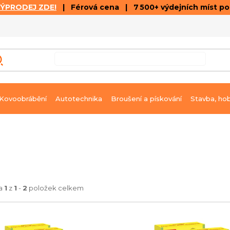
VÝPRODEJ ZDE!
| Férová cena | 7 500+ výdejních míst p
VÝPRODEJ
GALERIE ČLÁNKŮ A VIDEÍ
K
Kovoobrábění
Autotechnika
Broušení a pískování
Stavba, ho
ka
1
z
1
-
2
položek celkem