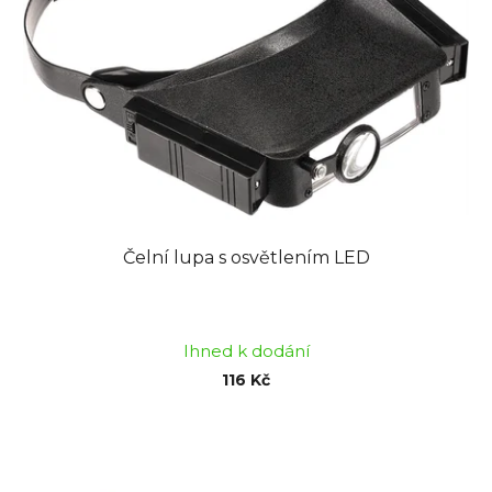
Čelní lupa s osvětlením LED
Průměrné
hodnocení
Ihned k dodání
produktu
116 Kč
je
3,0
z
5