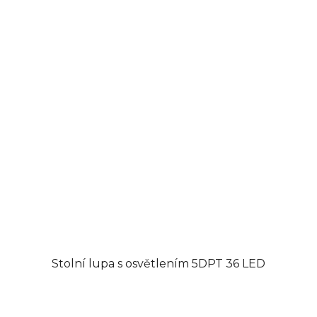
Stolní lupa s osvětlením 5DPT 36 LED
Průměrné