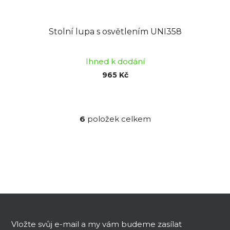
Stolní lupa s osvětlením UNI358
Ihned k dodání
965 Kč
6
položek celkem
O
v
l
á
d
a
c
Z
í
á
p
p
Vložte svůj e-mail a my vám budeme zasílat
r