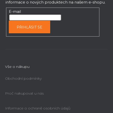
informace o nových produktech na našem e-shopu.
v
a
k
t
E-mail
y
í
v
ý
PŘIHLÁSIT SE
p
i
s
u
Vše o nákupu
Obchodní podmínky
Proč nakupovat u nás
Informace o ochraně osobních údajů