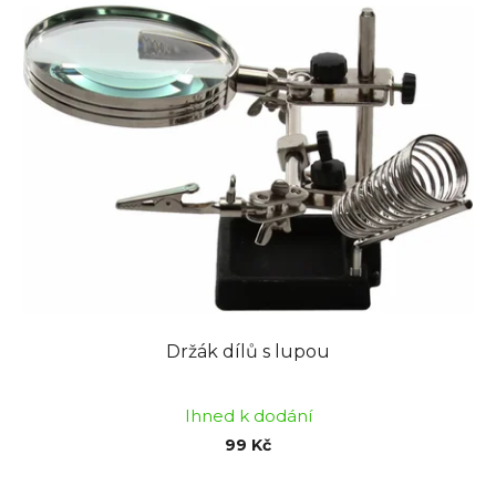
hvězdiček.
Držák dílů s lupou
Ihned k dodání
99 Kč