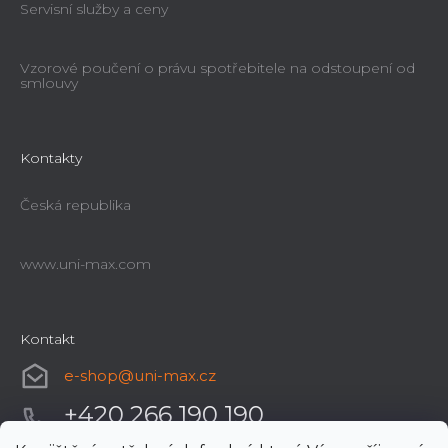
Servisní služby a ceny
Vzorové poučení o právu spotřebitele na odstoupení od
smlouvy
Kontakty
Česká republika
www.uni-max.com
Kontakt
e-shop
@
uni-max.cz
+420 266 190 190