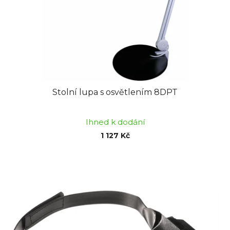
o
u
d
k
u
t
k
ů
t
ů
Stolní lupa s osvětlením 8DPT
Ihned k dodání
1 127 Kč