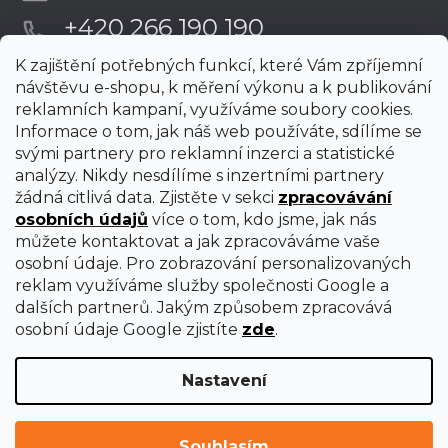
+420 266 190 190
K zajištění potřebných funkcí, které Vám zpříjemní
návštěvu e-shopu, k měření výkonu a k publikování
reklamních kampaní, využíváme soubory cookies.
Informace o tom, jak náš web používáte, sdílíme se
svými partnery pro reklamní inzerci a statistické
analýzy. Nikdy nesdílíme s inzertními partnery
žádná citlivá data. Zjistěte v sekci
zpracovávání
osobních údajů
více o tom, kdo jsme, jak nás
můžete kontaktovat a jak zpracováváme vaše
osobní údaje. Pro zobrazování personalizovaných
reklam využíváme služby společnosti Google a
dalších partnerů. Jakým způsobem zpracovává
osobní údaje Google zjistíte
zde
.
Nastavení
Vytvořil Shoptet Premium
Copyright 2026
uni-max
. Všechna práva vyhrazena.
Upravit
Souhlasím