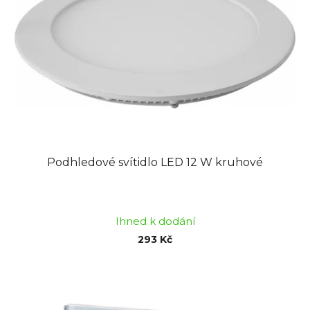
Podhledové svítidlo LED 12 W kruhové
Průměrné
hodnocení
Ihned k dodání
produktu
293 Kč
je
5,0
z
5