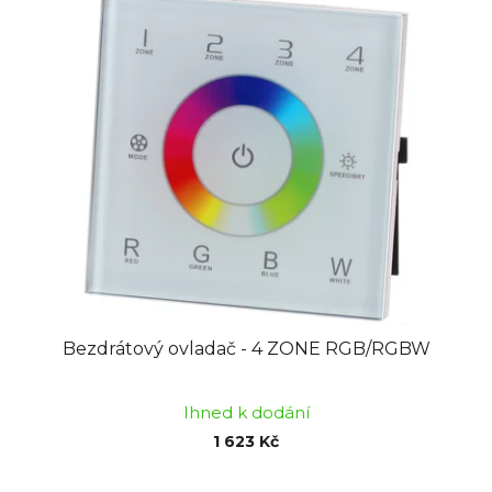
hvězdiček.
Bezdrátový ovladač - 4 ZONE RGB/RGBW
Ihned k dodání
1 623 Kč