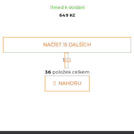
Ihned k dodání
649 Kč
NAČÍST 15 DALŠÍCH
S
1
t
2
r
O
á
36
položek celkem
v
n
l
k
NAHORU
á
o
d
v
a
á
c
n
í
í
p
r
v