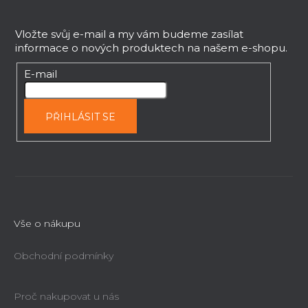
Z
k
á
y
p
Vložte svůj e-mail a my vám budeme zasílat
v
informace o nových produktech na našem e-shopu.
a
ý
t
p
E-mail
i
í
s
u
PŘIHLÁSIT SE
Vše o nákupu
Obchodní podmínky
Proč nakupovat u nás