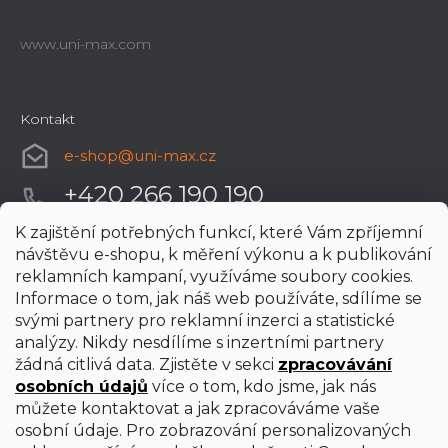
www.uni-max.com
Kontakt
e-shop
@
uni-max.cz
+420 266 190 190
K zajištění potřebných funkcí, které Vám zpříjemní
návštěvu e-shopu, k měření výkonu a k publikování
reklamních kampaní, využíváme soubory cookies.
Informace o tom, jak náš web používáte, sdílíme se
svými partnery pro reklamní inzerci a statistické
analýzy. Nikdy nesdílíme s inzertními partnery
žádná citlivá data. Zjistěte v sekci
zpracovávání
osobních údajů
více o tom, kdo jsme, jak nás
můžete kontaktovat a jak zpracováváme vaše
osobní údaje. Pro zobrazování personalizovaných