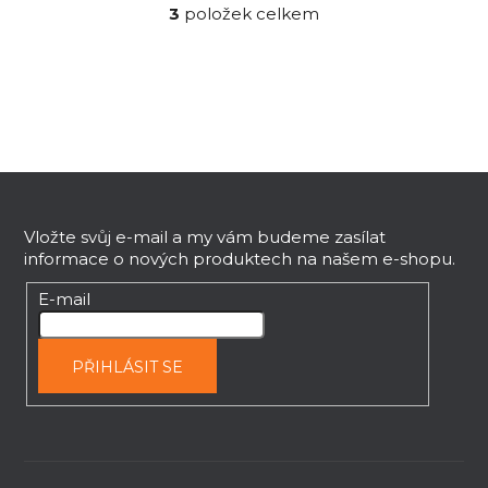
3
položek celkem
O
v
l
á
d
a
c
Z
í
á
p
p
Vložte svůj e-mail a my vám budeme zasílat
r
informace o nových produktech na našem e-shopu.
v
a
k
t
E-mail
y
í
v
ý
PŘIHLÁSIT SE
p
i
s
u