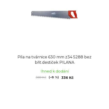
Pila na tvárnice 630 mm z34 5288 bez
břit.destiček PILANA
Ihned k dodání
369 Kč
(–8 %)
336 Kč