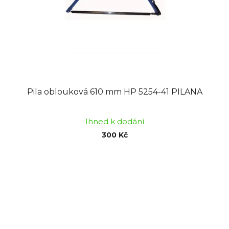
o
u
d
k
u
t
k
ů
t
ů
Pila oblouková 610 mm HP 5254-41 PILANA
Ihned k dodání
300 Kč