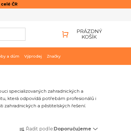
o celé ČR
ONTAKTY
PŘIHLÁŠENÍ
PRÁZDNÝ
KOŠÍK
NÁKUPNÍ
KOŠÍK
bby a dům
Výprodej
Značky
buci specializovaných zahradnických a
itu, která odpovídá potřebám profesionálů i
 zahradnických a pěstitelských řešení.
Ř
Řadit podle:
Doporučujeme