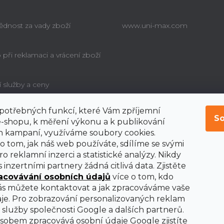
dnost za vady zboží
www.uni-max.com
při reklamaci a vrácení zboží
í služby a ceny
í potřebných funkcí, které Vám zpříjemní
é poučení o právu
So
bitele na odstoupení od
-shopu, k měření výkonu a k publikování
y
 kampaní, využíváme soubory cookies.
o tom, jak náš web používáte, sdílíme se svými
o reklamní inzerci a statistické analýzy. Nikdy
 inzertními partnery žádná citlivá data. Zjistěte
acovávání osobních údajů
více o tom, kdo
nás můžete kontaktovat a jak zpracováváme vaše
je. Pro zobrazování personalizovaných reklam
služby společnosti Google a dalších partnerů.
obem zpracovává osobní údaje Google zjistíte