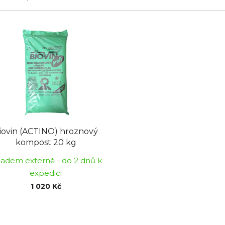
iovin (ACTINO) hroznový
kompost 20 kg
ladem externě - do 2 dnů k
expedici
1 020 Kč
O