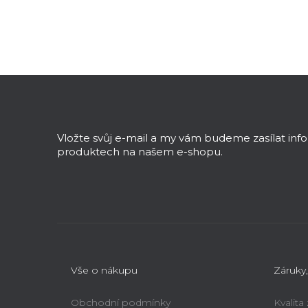
Z
á
p
a
Vložte svůj e-mail a my vám budeme zasílat in
t
produktech na našem e-shopu.
í
Vše o nákupu
Záruky,
Obchodní podmínky
Kvalita