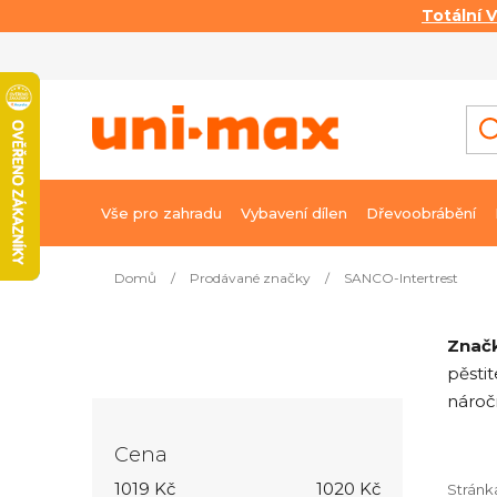
Totální 
Přejít
na
obsah
Vše pro zahradu
Vybavení dílen
Dřevoobrábění
Domů
/
Prodávané značky
/
SANCO-Intertrest
P
o
Značk
pěsti
s
nároč
t
r
Cena
a
1019
Kč
1020
Kč
n
Strán