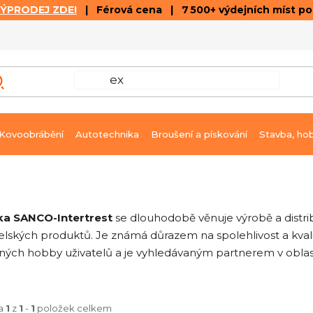
VÝPRODEJ ZDE!
| Férová cena | 7 500+ výdejních míst p
VÝPRODEJ
GALERIE ČLÁNKŮ A VIDEÍ
K
Kovoobrábění
Autotechnika
Broušení a pískování
Stavba, ho
a SANCO-Intertrest
se dlouhodobě věnuje výrobě a distri
telských produktů. Je známá důrazem na spolehlivost a kval
ných hobby uživatelů a je vyhledávaným partnerem v oblasti
ka
1
z
1
-
1
položek celkem