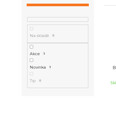
n
í
V
p
ý
a
p
n
i
Na skladě
0
e
s
l
p
r
Akce
1
o
d
Novinka
B
1
u
k
Tip
0
Sk
t
ů