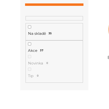
n
V
í
ý
p
p
a
i
n
s
Na skladě
35
e
p
l
r
o
Akce
37
d
u
Novinka
0
k
t
Tip
0
ů