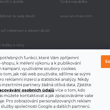
 zboží a služeb
Česká republika
dnost za vady zboží
www.uni-max.com
při reklamaci a vrácení zboží
í služby a ceny
í potřebných funkcí, které Vám zpříjemní
é poučení o právu
So
bitele na odstoupení od
-shopu, k měření výkonu a k publikování
y
 kampaní, využíváme soubory cookies.
o tom, jak náš web používáte, sdílíme se svými
o reklamní inzerci a statistické analýzy. Nikdy
 inzertními partnery žádná citlivá data. Zjistěte
acovávání osobních údajů
více o tom, kdo
nás můžete kontaktovat a jak zpracováváme vaše
je. Pro zobrazování personalizovaných reklam
služby společnosti Google a dalších partnerů.