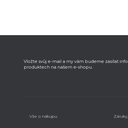
Z
á
p
a
Vložte svůj e-mail a my vám budeme zasílat in
t
produktech na našem e-shopu.
í
Vše o nákupu
Záruky,