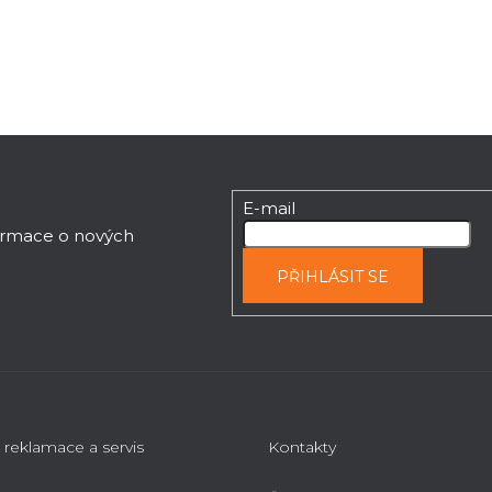
o
á
v
d
á
a
n
c
í
í
p
r
v
k
E-mail
y
formace o nových
v
PŘIHLÁSIT SE
ý
p
i
s
u
 reklamace a servis
Kontakty