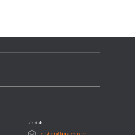
Kontakt
e-shop
@
uni-max.cz