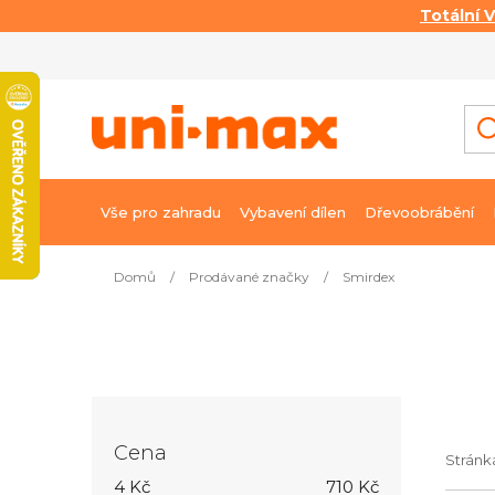
Totální 
Přejít
na
obsah
Vše pro zahradu
Vybavení dílen
Dřevoobrábění
Domů
/
Prodávané značky
/
Smirdex
P
o
s
t
r
Cena
a
Strán
4
Kč
710
Kč
n