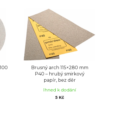
z
e
n
í
p
r
o
d
u
k
P100
Brusný arch 115×280 mm
P40 – hrubý smirkový
t
papír, bez děr
ů
Ihned k dodání
5 Kč