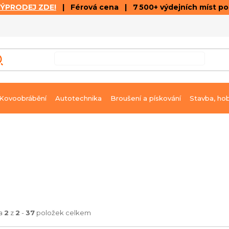
VÝPRODEJ ZDE!
| Férová cena | 7 500+ výdejních míst p
VÝPRODEJ
GALERIE ČLÁNKŮ A VIDEÍ
K
Kovoobrábění
Autotechnika
Broušení a pískování
Stavba, ho
ka
2
z
2
-
37
položek celkem