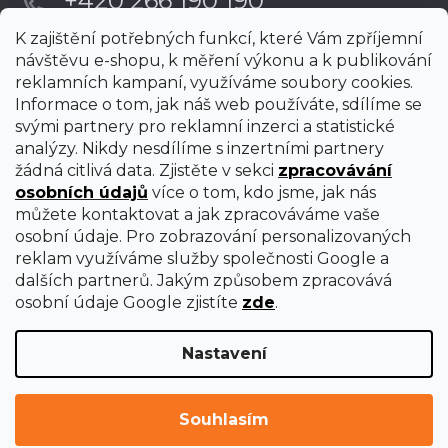
+420 266 190 190
K zajištění potřebných funkcí, které Vám zpříjemní
návštěvu e-shopu, k měření výkonu a k publikování
reklamních kampaní, využíváme soubory cookies.
Informace o tom, jak náš web používáte, sdílíme se
svými partnery pro reklamní inzerci a statistické
analýzy. Nikdy nesdílíme s inzertními partnery
žádná citlivá data. Zjistěte v sekci
zpracovávání
osobních údajů
více o tom, kdo jsme, jak nás
můžete kontaktovat a jak zpracováváme vaše
osobní údaje. Pro zobrazování personalizovaných
reklam využíváme služby společnosti Google a
dalších partnerů. Jakým způsobem zpracovává
osobní údaje Google zjistíte
zde
.
Nastavení
Vytvořil Shoptet Premium
Copyright 2026
uni-max
. Všechna práva vyhrazena.
Upravit
Souhlasím
nastavení cookies