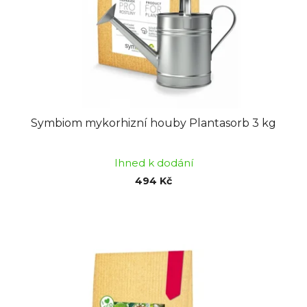
o
u
d
k
u
t
k
ů
t
ů
Symbiom mykorhizní houby Plantasorb 3 kg
Ihned k dodání
494 Kč