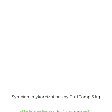
Symbiom mykorhizní houby TurfComp 3 kg
Skladem externě - do 2 dnů k expedici