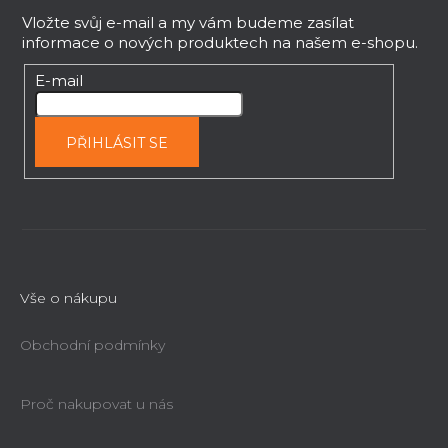
á
y
p
Vložte svůj e-mail a my vám budeme zasílat
v
informace o nových produktech na našem e-shopu.
a
ý
t
p
E-mail
i
í
s
u
PŘIHLÁSIT SE
Vše o nákupu
Obchodní podmínky
Proč nakupovat u nás