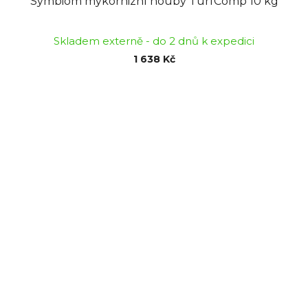
Symbiom mykorhizní houby TurfComp 10 kg
Skladem externě - do 2 dnů k expedici
1 638 Kč