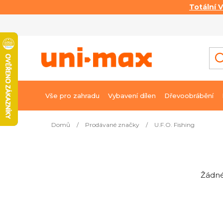
Totální 
Přejít
na
obsah
Vše pro zahradu
Vybavení dílen
Dřevoobrábění
Domů
/
Prodávané značky
/
U.F.O. Fishing
P
o
s
Žádné
t
r
a
n