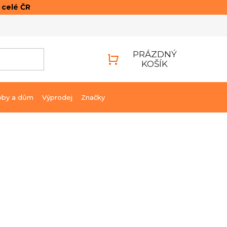
o celé ČR
ONTAKTY
PŘIHLÁŠENÍ
PRÁZDNÝ
KOŠÍK
NÁKUPNÍ
KOŠÍK
bby a dům
Výprodej
Značky