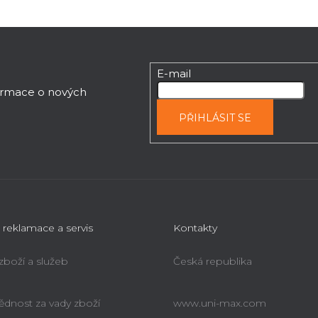
E-mail
formace o nových
PŘIHLÁSIT SE
 reklamace a servis
Kontakty
 zboží a služeb
Česká republika
dnost za vady zboží
www.uni-max.com