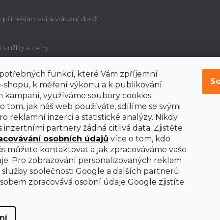
při reklamaci a vrácení zboží
í služby a ceny
í potřebných funkcí, které Vám zpříjemní
é poučení o právu
So
bitele na odstoupení od
-shopu, k měření výkonu a k publikování
y
 kampaní, využíváme soubory cookies.
o tom, jak náš web používáte, sdílíme se svými
o reklamní inzerci a statistické analýzy. Nikdy
 inzertními partnery žádná citlivá data. Zjistěte
acovávání osobních údajů
více o tom, kdo
nás můžete kontaktovat a jak zpracováváme vaše
je. Pro zobrazování personalizovaných reklam
služby společnosti Google a dalších partnerů.
obem zpracovává osobní údaje Google zjistíte
ní