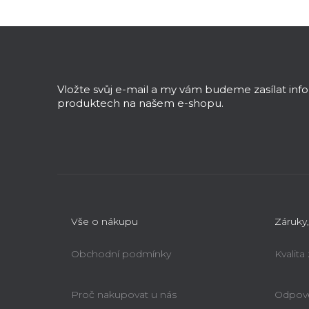
n
Z
í
á
p
p
a
a
n
Vložte svůj e-mail a my vám budeme zasílat in
t
produktech na našem e-shopu.
e
í
l
Vše o nákupu
Záruky,
Obchodní podmínky
Kvalita
Proč nakupovat u nás
Odpově