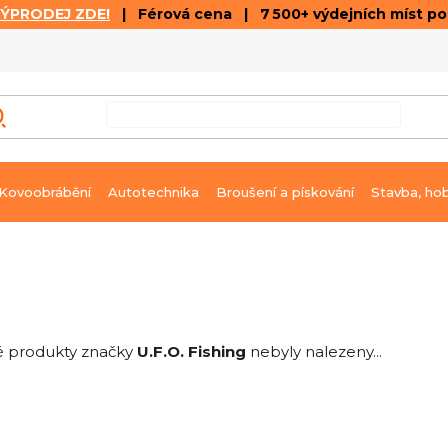
VÝPRODEJ ZDE!
| Férová cena | 7 500+ výdejních míst p
VÝPRODEJ
GALERIE ČLÁNKŮ A VIDEÍ
K
Kovoobrábění
Autotechnika
Broušení a pískování
Stavba, ho
 produkty značky
U.F.O. Fishing
nebyly nalezeny...