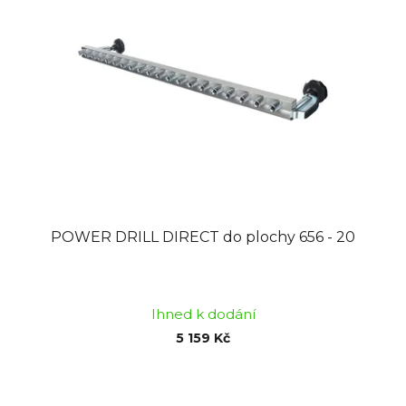
POWER DRILL DIRECT do plochy 656 - 20
Průměrné
hodnocení
Ihned k dodání
produktu
5 159 Kč
je
5,0
z