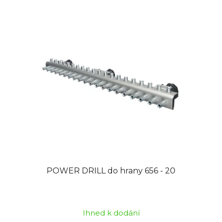
5
hvězdiček.
POWER DRILL do hrany 656 - 20
Průměrné
hodnocení
Ihned k dodání