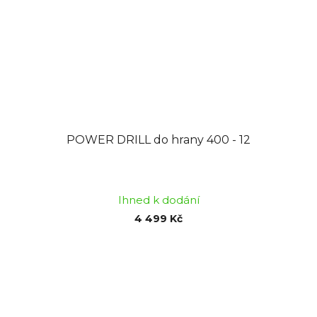
POWER DRILL do hrany 400 - 12
Průměrné
hodnocení
Ihned k dodání
produktu
4 499 Kč
je
5,0
z
5
hvězdiček.