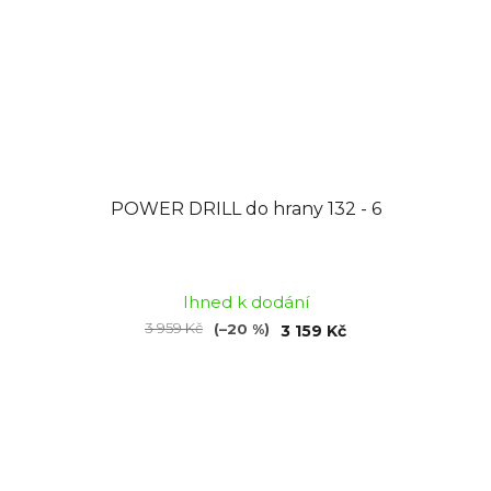
POWER DRILL do hrany 132 - 6
Průměrné
hodnocení
Ihned k dodání
produktu
3 959 Kč
(–20 %)
3 159 Kč
je
5,0
z
5
hvězdiček.