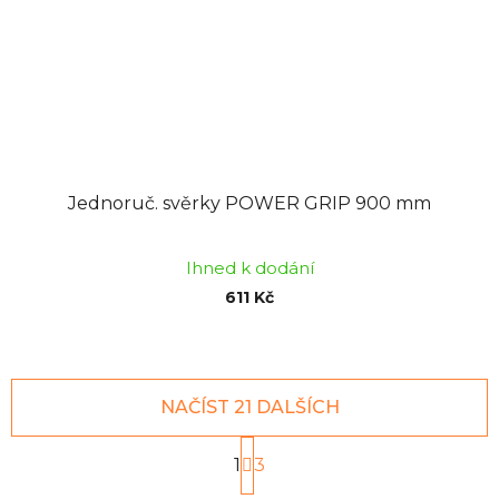
Jednoruč. svěrky POWER GRIP 900 mm
Ihned k dodání
611 Kč
NAČÍST 21 DALŠÍCH
S
1
t
3
r
O