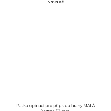
produktu
5 999 Kč
je
5,0
z
5
hvězdiček.
Patka upínací pro přípr. do hrany MALÁ