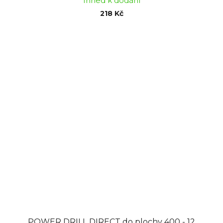
Ihned k dodání
218 Kč
POWER DRILL DIRECT do plochy 400 - 12