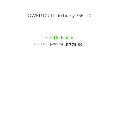
POWER DRILL do hrany 336 - 10
Průměrné
hodnocení
Ihned k dodání
produktu
4 729 Kč
(–20 %)
3 779 Kč
je
5,0
z
5
hvězdiček.