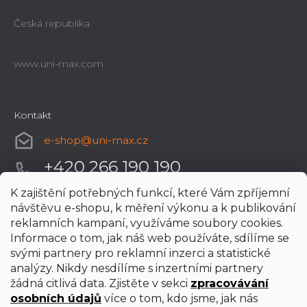
Česká republika
www.uni-max.com
Kontakt
e-shop
@
uni-max.cz
+420 266 190 190
K zajištění potřebných funkcí, které Vám zpříjemní
návštěvu e-shopu, k měření výkonu a k publikování
reklamních kampaní, využíváme soubory cookies.
Informace o tom, jak náš web používáte, sdílíme se
svými partnery pro reklamní inzerci a statistické
analýzy. Nikdy nesdílíme s inzertními partnery
žádná citlivá data. Zjistěte v sekci
zpracovávání
osobních údajů
více o tom, kdo jsme, jak nás