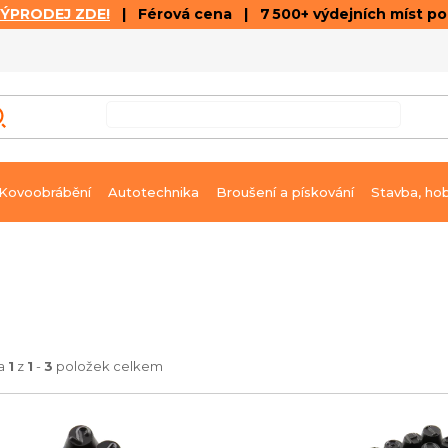
VÝPRODEJ ZDE!
| Férová cena | 7 500+ výdejních míst p
VÝPRODEJ
GALERIE ČLÁNKŮ A VIDEÍ
K
Kovoobrábění
Autotechnika
Broušení a pískování
Stavba, ho
ka
1
z
1
-
3
položek celkem