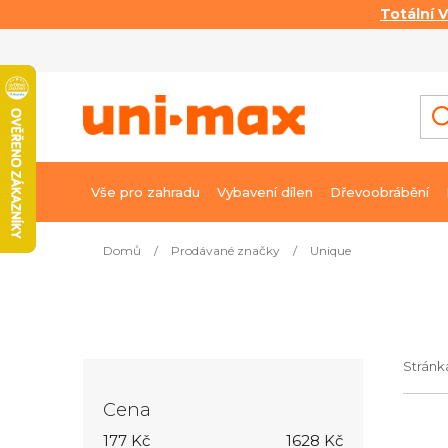
Totální 
Přejít
na
obsah
Vše pro zahradu
Vybavení dílen
Dřevoobrábění
Domů
/
Prodávané značky
/
Unique
P
o
s
t
Strán
r
Cena
a
V
177
Kč
1628
Kč
n