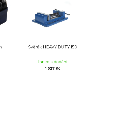
n
í
p
r
o
d
u
k
m
Svěrák HEAVY DUTY 150
t
ů
Ihned k dodání
1 627 Kč