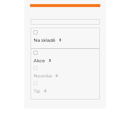
ý
n
p
í
i
p
s
a
p
n
r
Na skladě
3
e
o
l
d
u
Akce
3
k
t
Novinka
0
ů
Tip
0