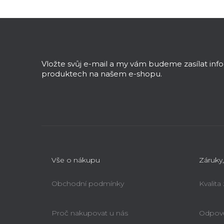
Z
á
p
a
Vložte svůj e-mail a my vám budeme zasílat in
t
produktech na našem e-shopu.
í
Vše o nákupu
Záruky,
Obchodní podmínky
Kvalita
Proč nakupovat u nás
Odpově