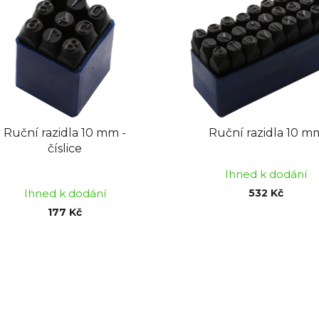
Ruční razidla 10 mm -
Ruční razidla 10 m
číslice
Průměrné
Ihned k dodání
hodnocení
Ihned k dodání
532 Kč
produktu
177 Kč
je
5,0
O
z
v
5
l
hvězdiček.
á