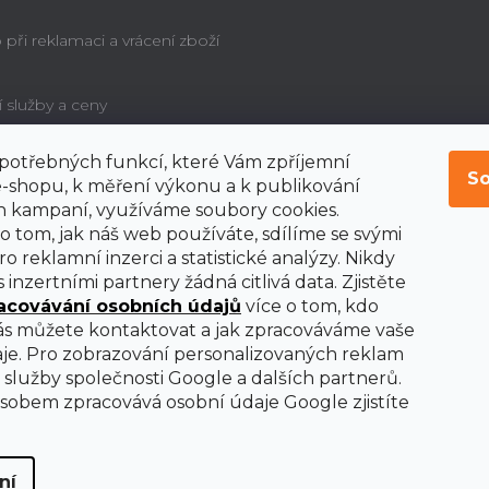
při reklamaci a vrácení zboží
í služby a ceny
í potřebných funkcí, které Vám zpříjemní
é poučení o právu
So
bitele na odstoupení od
-shopu, k měření výkonu a k publikování
y
 kampaní, využíváme soubory cookies.
o tom, jak náš web používáte, sdílíme se svými
o reklamní inzerci a statistické analýzy. Nikdy
 inzertními partnery žádná citlivá data. Zjistěte
acovávání osobních údajů
více o tom, kdo
nás můžete kontaktovat a jak zpracováváme vaše
je. Pro zobrazování personalizovaných reklam
služby společnosti Google a dalších partnerů.
obem zpracovává osobní údaje Google zjistíte
ní