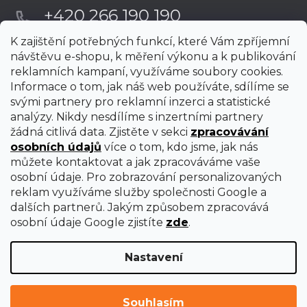
+420 266 190 190
K zajištění potřebných funkcí, které Vám zpříjemní
návštěvu e-shopu, k měření výkonu a k publikování
reklamních kampaní, využíváme soubory cookies.
Informace o tom, jak náš web používáte, sdílíme se
svými partnery pro reklamní inzerci a statistické
analýzy. Nikdy nesdílíme s inzertními partnery
žádná citlivá data. Zjistěte v sekci
zpracovávání
osobních údajů
více o tom, kdo jsme, jak nás
můžete kontaktovat a jak zpracováváme vaše
osobní údaje. Pro zobrazování personalizovaných
reklam využíváme služby společnosti Google a
dalších partnerů. Jakým způsobem zpracovává
osobní údaje Google zjistíte
zde
.
Nastavení
Vytvořil Shoptet Premium
Copyright 2026
uni-max
. Všechna práva vyhrazena.
Upravit
Souhlasím
nastavení cookies