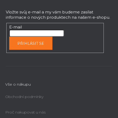
í
á
p
p
Vložte svůj e-mail a my vám budeme zasílat
r
informace o nových produktech na našem e-shopu.
v
a
k
t
E-mail
y
í
v
ý
PŘIHLÁSIT SE
p
i
s
u
Vše o nákupu
Obchodní podmínky
Proč nakupovat u nás