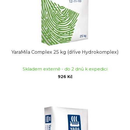
o
u
d
k
u
t
k
ů
t
ů
YaraMila Complex 25 kg (dříve Hydrokomplex)
Skladem externě - do 2 dnů k expedici
926 Kč