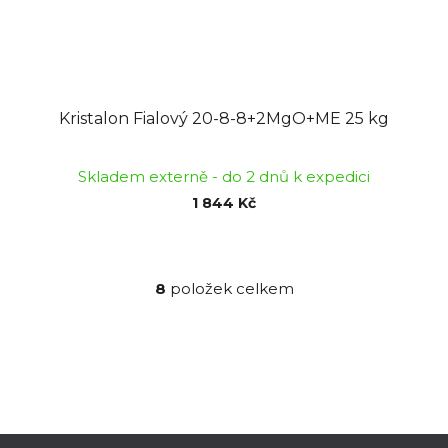
Kristalon Fialový 20-8-8+2MgO+ME 25 kg
Skladem externě - do 2 dnů k expedici
1 844 Kč
8
položek celkem
O
v
l
á
d
a
c
Z