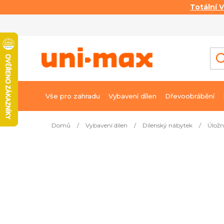
Totální 
Přejít
na
obsah
Vše pro zahradu
Vybavení dílen
Dřevoobrábění
Domů
/
Vybavení dílen
/
Dílenský nábytek
/
Úložn