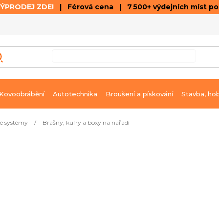
VÝPRODEJ ZDE!
| Férová cena | 7 500+ výdejních míst p
VÝPRODEJ
GALERIE ČLÁNKŮ A VIDEÍ
K
Kovoobrábění
Autotechnika
Broušení a pískování
Stavba, ho
é systémy
/
Brašny, kufry a boxy na nářadí