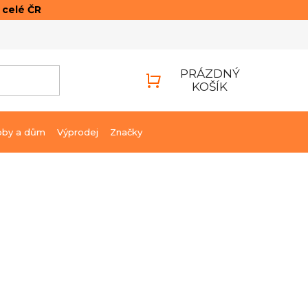
o celé ČR
ONTAKTY
PŘIHLÁŠENÍ
PRÁZDNÝ
KOŠÍK
NÁKUPNÍ
KOŠÍK
bby a dům
Výprodej
Značky