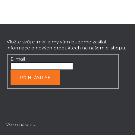
a
c
í
p
Z
r
v
á
k
p
Vložte svůj e-mail a my vám budeme zasílat
y
informace o nových produktech na našem e-shopu.
a
v
t
E-mail
ý
í
p
i
PŘIHLÁSIT SE
s
u
Vše o nákupu