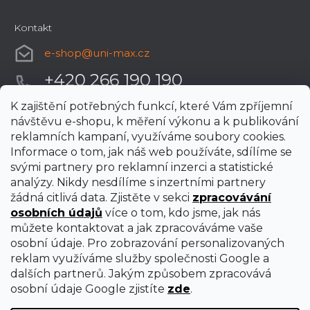
Kontakt
e-shop
@
uni-max.cz
+420 266 190 190
K zajištění potřebných funkcí, které Vám zpříjemní
návštěvu e-shopu, k měření výkonu a k publikování
reklamních kampaní, využíváme soubory cookies.
Informace o tom, jak náš web používáte, sdílíme se
svými partnery pro reklamní inzerci a statistické
analýzy. Nikdy nesdílíme s inzertními partnery
žádná citlivá data. Zjistěte v sekci
zpracovávání
osobních údajů
více o tom, kdo jsme, jak nás
můžete kontaktovat a jak zpracováváme vaše
osobní údaje. Pro zobrazování personalizovaných
reklam využíváme služby společnosti Google a
dalších partnerů. Jakým způsobem zpracovává
osobní údaje Google zjistíte
zde
.