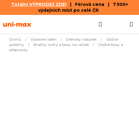
Totální VÝPRODEJ ZDE!
| Férová cena | 7 500+
výdejních míst po celé ČR
Přejít
Hledat
NÁKUPN
na
obsah
KOŠÍK
Domů
/
Vybavení dílen
/
Dílenský nábytek
/
Úložné
systémy
/
Brašny, kufry a boxy na nářadí
/
Úložné boxy a
přepravky
Nejprodávanější