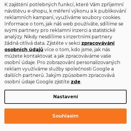
K zajištění potřebných funkcí, které Vám zpříjemní
návštěvu e-shopu, k měření výkonu a k publikování
reklamních kampaní, využíváme soubory cookies.
Informace o tom, jak náš web používáte, sdílíme se
svými partnery pro reklamní inzerci a statistické
analýzy. Nikdy nesdílíme s inzertními partnery
Brusný pás Holzmann SB1220K100
žádná citlivá data. Zjistěte v sekci
zpracovávání
osobních údajů
více o tom, kdo jsme, jak nás
můžete kontaktovat a jak zpracováváme vaše
Na objednávku do 2 týdnů
osobní údaje. Pro zobrazování personalizovaných
126 Kč
reklam využíváme služby společnosti Google a
dalších partnerů. Jakým způsobem zpracovává
osobní údaje Google zjistíte
zde
.
Nastavení
Souhlasím
NAČÍST 21 DALŠÍCH
S