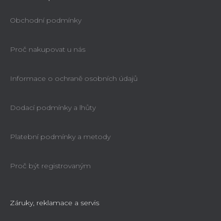
Obchodní podmínky
Proč nakupovat u nás
Informace o ochraně osobních údajů
Dodací podmínky a lhůty
Závěsná deska GL 1200
Platební podmínky a metody
Průměrné
hodnocení
Proč být registrovaným
Ihned k dodání
produktu
659 Kč
je
5,0
Záruky, reklamace a servis
z