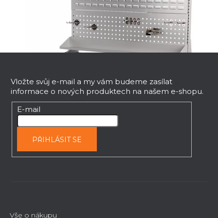
Z
á
p
Vložte svůj e-mail a my vám budeme zasílat
informace o nových produktech na našem e-shopu.
a
t
Závěsný panel XIN
E-mail
í
Ihned k dodání
PŘIHLÁSIT SE
3 751 Kč
Vše o nákupu