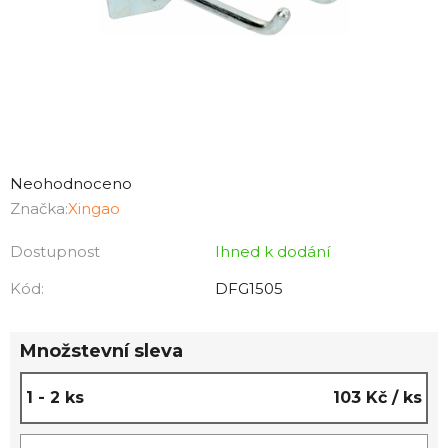
Průměrné
hodnocení
Neohodnoceno
produktu
Značka:
Xingao
je
Dostupnost
Ihned k dodání
0,0
z
Kód:
DFG1505
5
hvězdiček.
Množstevní sleva
1 - 2 ks
103 Kč
/ ks