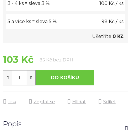
3 - 4 ks = sleva 3 %
100 Kč
/ ks
5 a více ks = sleva 5 %
98 Kč
/ ks
Ušetříte
0 Kč
103 Kč
Měrná cena:
85 Kč bez DPH
DO KOŠÍKU
Tisk
Zeptat se
Hlídat
Sdílet
Popis