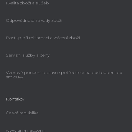
Kvalita zboží a služeb
5
hvězdiček.
Odpovědnost za vady zboží
Postup při reklamaci a vrácení zboží
Servisní služby a ceny
Vzorové poučení o právu spotřebitele na odstoupení od
smlouvy
Kontakty
Česká republika
www.uni-max.com