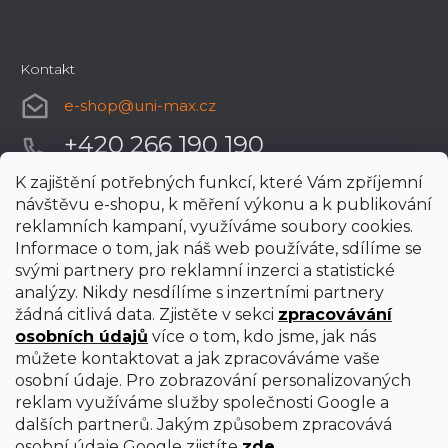
Kontakt
e-shop
@
uni-max.cz
+420 266 190 190
K zajištění potřebných funkcí, které Vám zpříjemní
návštěvu e-shopu, k měření výkonu a k publikování
reklamních kampaní, využíváme soubory cookies.
Informace o tom, jak náš web používáte, sdílíme se
svými partnery pro reklamní inzerci a statistické
analýzy. Nikdy nesdílíme s inzertními partnery
žádná citlivá data. Zjistěte v sekci
zpracovávání
osobních údajů
více o tom, kdo jsme, jak nás
můžete kontaktovat a jak zpracováváme vaše
osobní údaje. Pro zobrazování personalizovaných
reklam využíváme služby společnosti Google a
dalších partnerů. Jakým způsobem zpracovává
osobní údaje Google zjistíte
zde
.