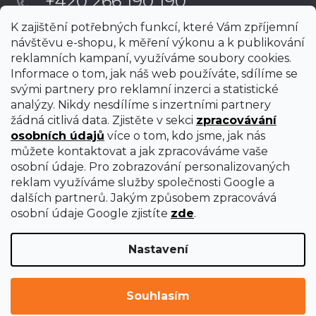
+420 266 190 190
K zajištění potřebných funkcí, které Vám zpříjemní
návštěvu e-shopu, k měření výkonu a k publikování
reklamních kampaní, využíváme soubory cookies.
Informace o tom, jak náš web používáte, sdílíme se
svými partnery pro reklamní inzerci a statistické
analýzy. Nikdy nesdílíme s inzertními partnery
žádná citlivá data. Zjistěte v sekci
zpracovávání
osobních údajů
více o tom, kdo jsme, jak nás
můžete kontaktovat a jak zpracováváme vaše
osobní údaje. Pro zobrazování personalizovaných
reklam využíváme služby společnosti Google a
dalších partnerů. Jakým způsobem zpracovává
osobní údaje Google zjistíte
zde
.
Nastavení
Vytvořil Shoptet Premium
Copyright 2026
uni-max
. Všechna práva vyhrazena.
Upravit
Souhlasím
nastavení cookies