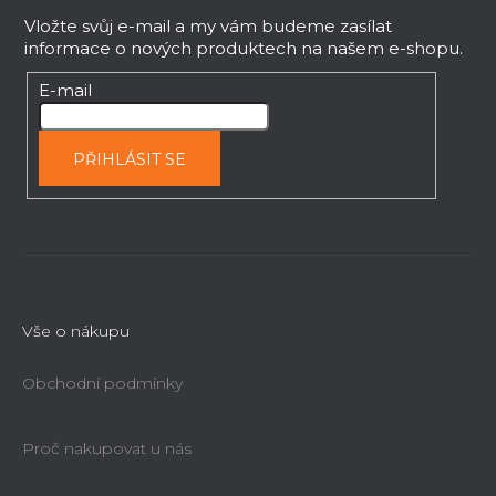
á
k
p
Vložte svůj e-mail a my vám budeme zasílat
y
informace o nových produktech na našem e-shopu.
a
v
t
E-mail
ý
í
p
i
PŘIHLÁSIT SE
s
u
Vše o nákupu
Obchodní podmínky
Proč nakupovat u nás