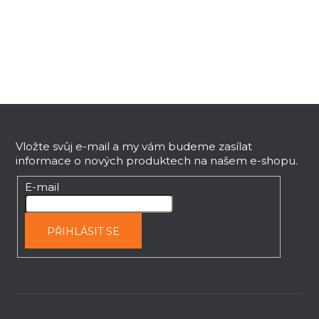
l
á
d
a
c
í
p
Z
r
v
á
k
p
Vložte svůj e-mail a my vám budeme zasílat
y
informace o nových produktech na našem e-shopu.
a
v
t
E-mail
ý
í
p
i
PŘIHLÁSIT SE
s
u