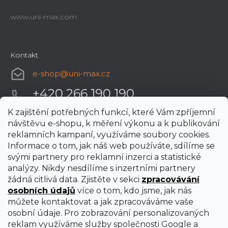
www.uni-max.com
Kontakt
e-shop
@
uni-max.cz
+420 266 190 190
K zajištění potřebných funkcí, které Vám zpříjemní
návštěvu e-shopu, k měření výkonu a k publikování
reklamních kampaní, využíváme soubory cookies.
Informace o tom, jak náš web používáte, sdílíme se
svými partnery pro reklamní inzerci a statistické
analýzy. Nikdy nesdílíme s inzertními partnery
žádná citlivá data. Zjistěte v sekci
zpracovávání
osobních údajů
více o tom, kdo jsme, jak nás
můžete kontaktovat a jak zpracováváme vaše
osobní údaje. Pro zobrazování personalizovaných
reklam využíváme služby společnosti Google a