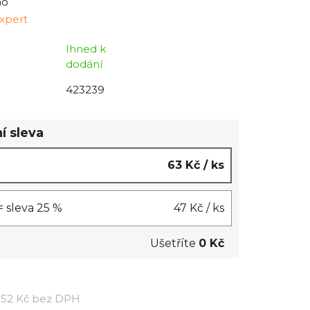
no
xpert
Ihned k
dodání
423239
í sleva
63 Kč
/ ks
 = sleva 25 %
47 Kč
/ ks
Ušetříte
0 Kč
Měrná cena:
52 Kč bez DPH