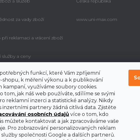
 zboží a služeb
Česká republika
dnost za vady zboží
www.uni-max.com
při reklamaci a vrácení zboží
í služby a ceny
í potřebných funkcí, které Vám zpříjemní
é poučení o právu
So
bitele na odstoupení od
-shopu, k měření výkonu a k publikování
y
 kampaní, využíváme soubory cookies.
o tom, jak náš web používáte, sdílíme se svými
o reklamní inzerci a statistické analýzy. Nikdy
 inzertními partnery žádná citlivá data. Zjistěte
acovávání osobních údajů
více o tom, kdo
nás můžete kontaktovat a jak zpracováváme vaše
je. Pro zobrazování personalizovaných reklam
služby společnosti Google a dalších partnerů.