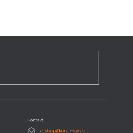
Kontakt
e-shop
@
uni-max.cz