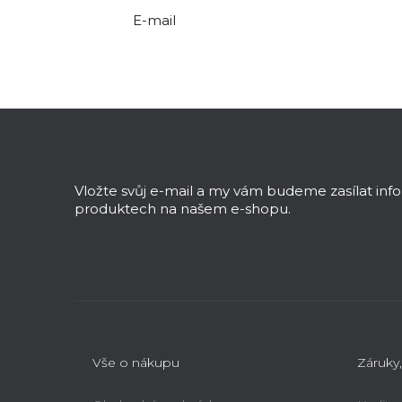
E-mail
Z
á
p
a
Vložte svůj e-mail a my vám budeme zasílat in
t
produktech na našem e-shopu.
í
Vše o nákupu
Záruky,