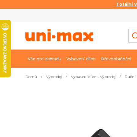
Totální 
Přejít
na
obsah
Vše pro zahradu
Vybavení dílen
Dřevoobrábění
Domů
/
Výprodej
/
Vybavení dílen - Výprodej
/
Ruční 