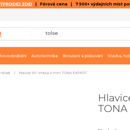
VÝPRODEJ ZDE!
| Férová cena | 7 500+ výdejních míst p
VÝPRODEJ
GALERIE ČLÁNKŮ A VIDEÍ
K
Kovoobrábění
Autotechnika
Broušení a pískování
Stavba, ho
nářadí
/
Hlavice 1/4" imbus 4 mm TONA EXPERT
Hlavic
TONA
Průměrné