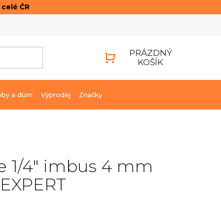
o celé ČR
ONTAKTY
PŘIHLÁŠENÍ
PRÁZDNÝ
KOŠÍK
NÁKUPNÍ
KOŠÍK
bby a dům
Výprodej
Značky
e 1/4" imbus 4 mm
 EXPERT