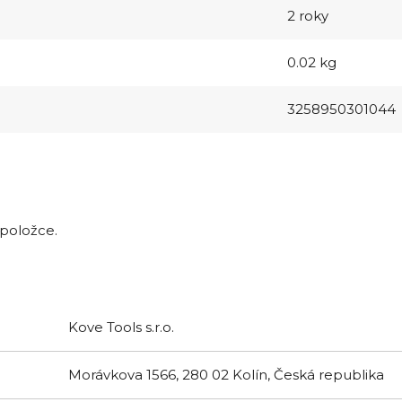
2 roky
0.02 kg
3258950301044
 položce.
Kove Tools s.r.o.
Morávkova 1566, 280 02 Kolín, Česká republika