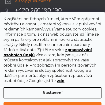
e-shop
@
uni-max.cz
+420 266 190 190
K zajištění potřebných funkcí, které Vám zpříjemní
návštěvu e-shopu, k měření výkonu a k publikování
reklamních kampaní, využíváme soubory cookies.
Informace o tom, jak náš web používáte, sdílíme se
svými partnery pro reklamní inzerci a statistické
analýzy. Nikdy nesdílíme s inzertními partnery
žádná citlivá data. Zjistěte v sekci
zpracovávání
osobních údajů
více o tom, kdo jsme, jak nás
můžete kontaktovat a jak zpracováváme vaše
osobní údaje. Pro zobrazování personalizovaných
reklam využíváme služby společnosti Google a
dalších partnerů. Jakým způsobem zpracovává
osobní údaje Google zjistíte
zde
.
Nastavení
Vytvořil Shoptet Premium
Copyright 2026
uni-max
. Všechna práva vyhrazena.
Upravit