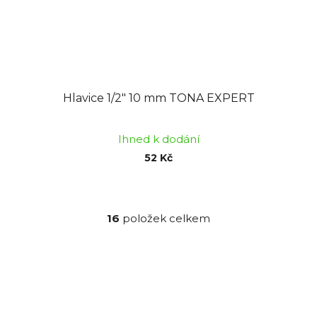
Hlavice 1/2" 10 mm TONA EXPERT
Ihned k dodání
52 Kč
16
položek celkem
O
v
l
á
d
a