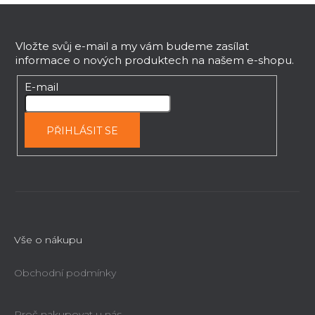
c
Z
í
á
p
p
Vložte svůj e-mail a my vám budeme zasílat
r
informace o nových produktech na našem e-shopu.
v
a
k
t
E-mail
y
í
v
ý
PŘIHLÁSIT SE
p
i
s
u
Vše o nákupu
Obchodní podmínky
Proč nakupovat u nás