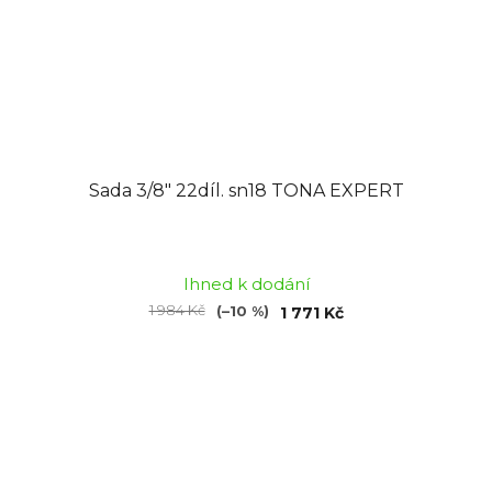
Sada 3/8" 22díl. sn18 TONA EXPERT
Průměrné
hodnocení
Ihned k dodání
produktu
1 984 Kč
(–10 %)
1 771 Kč
je
4,0
z
5
hvězdiček.