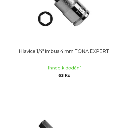
o
u
d
k
u
t
k
ů
t
ů
Hlavice 1/4" imbus 4 mm TONA EXPERT
Ihned k dodání
63 Kč