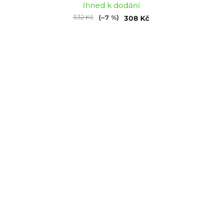
Ihned k dodání
332 Kč
(–7 %)
308 Kč