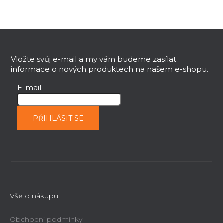
c
í
p
Z
r
v
á
k
p
Vložte svůj e-mail a my vám budeme zasílat
y
informace o nových produktech na našem e-shopu.
a
v
t
E-mail
ý
í
p
i
PŘIHLÁSIT SE
s
u
Vše o nákupu
Obchodní podmínky