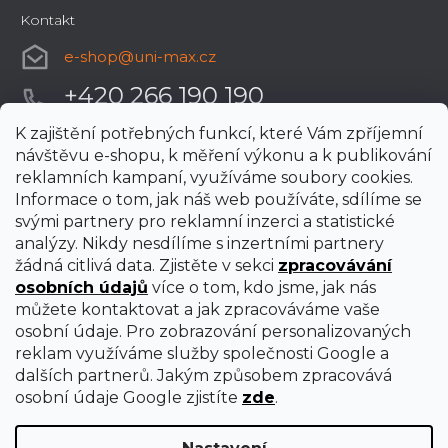
Kontakt
e-shop
@
uni-max.cz
+420 266 190 190
K zajištění potřebných funkcí, které Vám zpříjemní
návštěvu e-shopu, k měření výkonu a k publikování
reklamních kampaní, využíváme soubory cookies.
Informace o tom, jak náš web používáte, sdílíme se
svými partnery pro reklamní inzerci a statistické
analýzy. Nikdy nesdílíme s inzertními partnery
žádná citlivá data. Zjistěte v sekci
zpracovávání
osobních údajů
více o tom, kdo jsme, jak nás
můžete kontaktovat a jak zpracováváme vaše
osobní údaje. Pro zobrazování personalizovaných
reklam využíváme služby společnosti Google a
dalších partnerů. Jakým způsobem zpracovává
osobní údaje Google zjistíte
zde
.