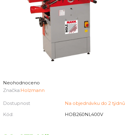
Průměrné
hodnocení
Neohodnoceno
produktu
Značka:
Holzmann
je
Dostupnost
Na objednávku do 2 týdnů
0,0
z
Kód:
HOB260NL400V
5
hvězdiček.