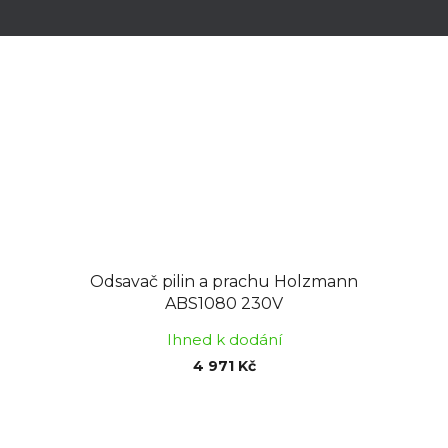
hvězdiček.
Odsavač pilin a prachu Holzmann
ABS1080 230V
Ihned k dodání
4 971 Kč