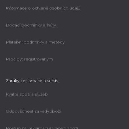
Informace o ochraně osobních údajů
Dodací podmínky a lhůty
Magnetický ustavovač nožů (2ks)
Holzmann MEL2
Platební podmínky a metody
Průměrné
hodnocení
Proč být registrovaným
Ihned k dodání
produktu
584 Kč
je
4,5
Záruky, reklamace a servis
z
Kvalita zboží a služeb
5
hvězdiček.
Odpovědnost za vady zboží
Postup při reklamaci a vrácení zboží