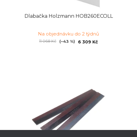
Dlabačka Holzmann HOB260ECOLL
Na objednávku do 2 týdnů
11 068 Kč
(–43 %)
6 309 Kč
Z