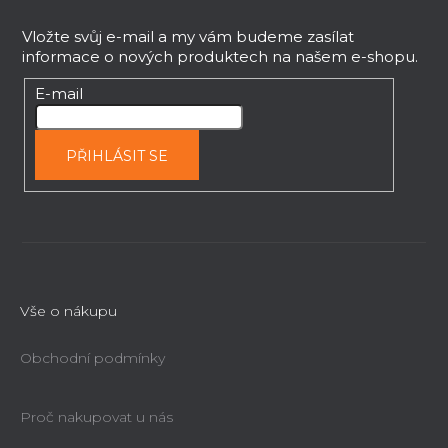
á
p
Vložte svůj e-mail a my vám budeme zasílat
informace o nových produktech na našem e-shopu.
a
t
Hoblovací nože (3ks) Holzmann
E-mail
10000659
í
Na objednávku do 2 týdnů
PŘIHLÁSIT SE
2 413 Kč
(–42 %)
1 376 Kč
Vše o nákupu
Obchodní podmínky
Proč nakupovat u nás