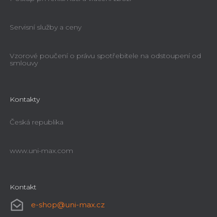
Servisní služby a ceny
Vzorové poučení o právu spotřebitele na odstoupení od
smlouvy
Multifunkční stojan Holzmann MFS4IN1
Kontakty
Ihned k dodání
Česká republika
1 537 Kč
www.uni-max.com
Kontakt
e-shop
@
uni-max.cz