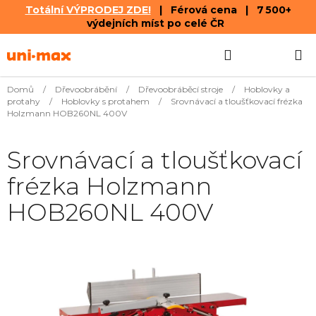
Totální VÝPRODEJ ZDE!
| Férová cena | 7 500+
výdejních míst po celé ČR
Přejít
Hledat
NÁKUPN
na
obsah
KOŠÍK
Domů
/
Dřevoobrábění
/
Dřevoobráběcí stroje
/
Hoblovky a
protahy
/
Hoblovky s protahem
/
Srovnávací a tloušťkovací frézka
Holzmann HOB260NL 400V
Srovnávací a tloušťkovací
frézka Holzmann
HOB260NL 400V