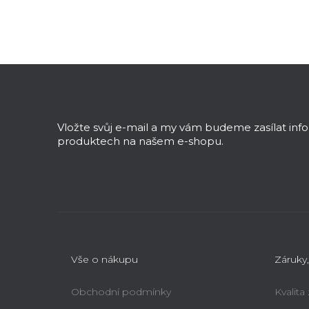
Z
á
p
a
Vložte svůj e-mail a my vám budeme zasílat in
t
produktech na našem e-shopu.
í
Vše o nákupu
Záruky,
Obchodní podmínky
Kvalita