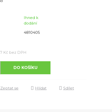
no
Ihned k
dodání
4810405
Měrná cena:
17 Kč bez DPH
DO KOŠÍKU
Zeptat se
Hlídat
Sdílet