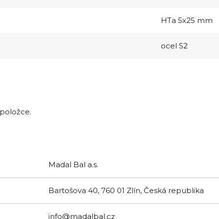
HTa 5x25 mm
ocel S2
 položce.
Madal Bal a.s.
Bartošova 40, 760 01 Zlín, Česká republika
info@madalbal.cz