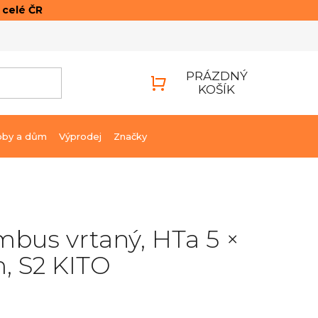
o celé ČR
ONTAKTY
PŘIHLÁŠENÍ
PRÁZDNÝ
KOŠÍK
NÁKUPNÍ
KOŠÍK
bby a dům
Výprodej
Značky
mbus vrtaný, HTa 5 ×
, S2 KITO