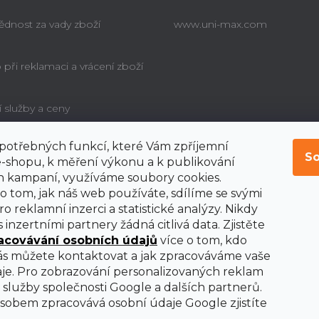
dnost za vady zboží
www.uni-max.com
při reklamaci a vrácení zboží
í služby a ceny
í potřebných funkcí, které Vám zpříjemní
é poučení o právu
So
bitele na odstoupení od
-shopu, k měření výkonu a k publikování
y
 kampaní, využíváme soubory cookies.
o tom, jak náš web používáte, sdílíme se svými
o reklamní inzerci a statistické analýzy. Nikdy
 inzertními partnery žádná citlivá data. Zjistěte
acovávání osobních údajů
více o tom, kdo
nás můžete kontaktovat a jak zpracováváme vaše
je. Pro zobrazování personalizovaných reklam
služby společnosti Google a dalších partnerů.
obem zpracovává osobní údaje Google zjistíte