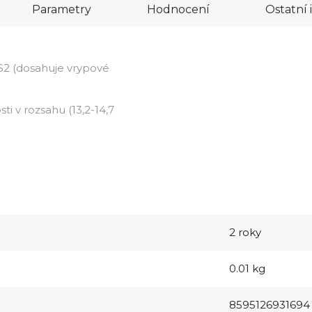
Parametry
Hodnocení
Ostatní
y S2 (dosahuje vrypové
i v rozsahu (13,2-14,7
2 roky
0.01 kg
8595126931694