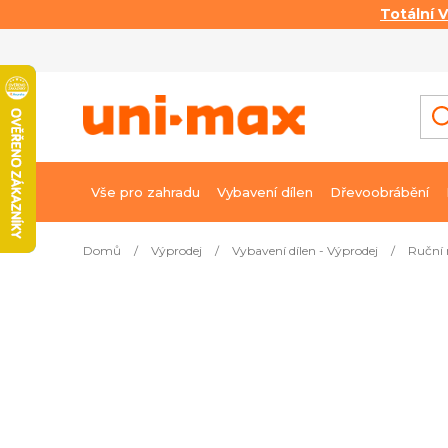
Totální 
Přejít
na
obsah
Vše pro zahradu
Vybavení dílen
Dřevoobrábění
Domů
/
Výprodej
/
Vybavení dílen - Výprodej
/
Ruční 