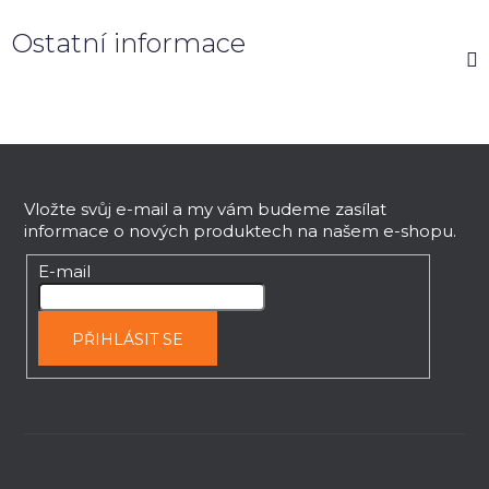
Ostatní informace
Z
á
p
Vložte svůj e-mail a my vám budeme zasílat
informace o nových produktech na našem e-shopu.
a
t
E-mail
í
PŘIHLÁSIT SE