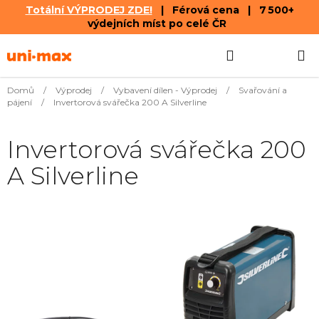
Totální VÝPRODEJ ZDE!
| Férová cena | 7 500+
výdejních míst po celé ČR
Přejít
Hledat
NÁKUPN
na
obsah
KOŠÍK
Domů
/
Výprodej
/
Vybavení dílen - Výprodej
/
Svařování a
pájení
/
Invertorová svářečka 200 A Silverline
Invertorová svářečka 200
A Silverline