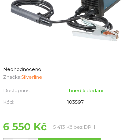
Průměrné
hodnocení
Neohodnoceno
produktu
Značka:
Silverline
je
Dostupnost
Ihned k dodání
0,0
z
Kód:
103597
5
hvězdiček.
6 550 Kč
Měrná cena:
5 413 Kč bez DPH