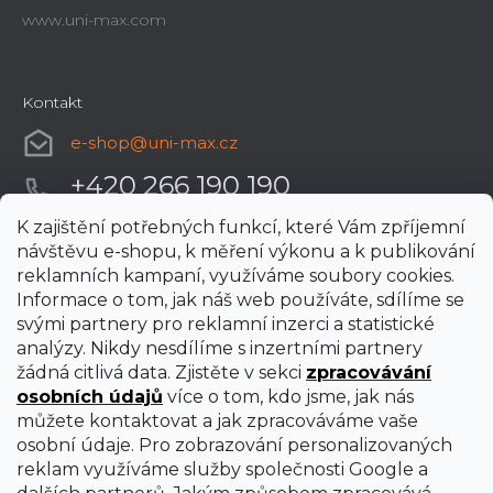
www.uni-max.com
Kontakt
e-shop
@
uni-max.cz
+420 266 190 190
K zajištění potřebných funkcí, které Vám zpříjemní
návštěvu e-shopu, k měření výkonu a k publikování
reklamních kampaní, využíváme soubory cookies.
Informace o tom, jak náš web používáte, sdílíme se
svými partnery pro reklamní inzerci a statistické
analýzy. Nikdy nesdílíme s inzertními partnery
žádná citlivá data. Zjistěte v sekci
zpracovávání
osobních údajů
více o tom, kdo jsme, jak nás
můžete kontaktovat a jak zpracováváme vaše
osobní údaje. Pro zobrazování personalizovaných
reklam využíváme služby společnosti Google a