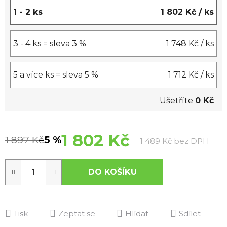
1 - 2 ks
1 802 Kč
/ ks
3 - 4 ks = sleva 3 %
1 748 Kč
/ ks
5 a více ks = sleva 5 %
1 712 Kč
/ ks
Ušetříte
0 Kč
1 802 Kč
1 897 Kč
–5 %
Měrn
1 489 Kč bez DPH
DO KOŠÍKU
Tisk
Zeptat se
Hlídat
Sdílet