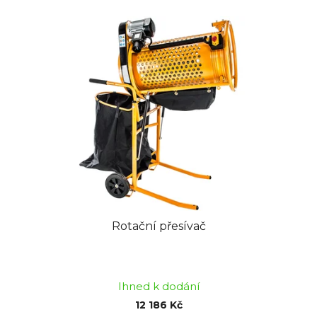
Rotační přesívač
Průměrné
hodnocení
Ihned k dodání
produktu
12 186 Kč