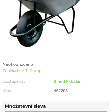
Průměrné
hodnocení
Neohodnoceno
produktu
Značka:
M.A.T. Group
je
Dostupnost
Ihned k dodání
0,0
z
Kód:
452205
5
hvězdiček.
Množstevní sleva