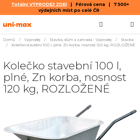
Totální VÝPRODEJ ZDE!
| Férová cena | 7 500+
výdejních míst po celé ČR
Přejít
Hledat
NÁKUPN
na
obsah
KOŠÍK
Domů
/
Výprodej
/
Stavba, dům a zahrada - Výprodej
/
Stavba
/
Kolečko stavební 100 l, plné, Zn korba, nosnost 120 kg, ROZLOŽENÉ
Kolečko stavební 100 l,
plné, Zn korba, nosnost
120 kg, ROZLOŽENÉ