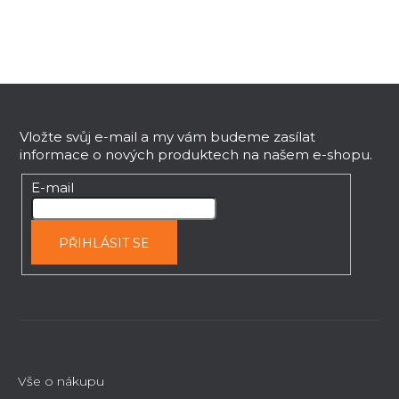
je
5,0
z
5
Z
hvězdiček.
á
p
Vložte svůj e-mail a my vám budeme zasílat
informace o nových produktech na našem e-shopu.
a
t
E-mail
í
PŘIHLÁSIT SE
Vše o nákupu