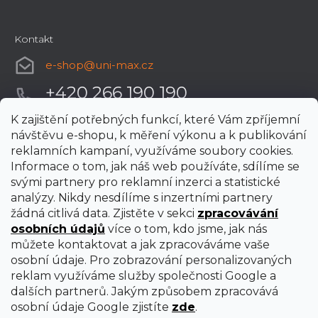
Kontakt
e-shop
@
uni-max.cz
+420 266 190 190
K zajištění potřebných funkcí, které Vám zpříjemní
návštěvu e-shopu, k měření výkonu a k publikování
reklamních kampaní, využíváme soubory cookies.
Informace o tom, jak náš web používáte, sdílíme se
svými partnery pro reklamní inzerci a statistické
analýzy. Nikdy nesdílíme s inzertními partnery
žádná citlivá data. Zjistěte v sekci
zpracovávání
osobních údajů
více o tom, kdo jsme, jak nás
můžete kontaktovat a jak zpracováváme vaše
osobní údaje. Pro zobrazování personalizovaných
reklam využíváme služby společnosti Google a
dalších partnerů. Jakým způsobem zpracovává
osobní údaje Google zjistíte
zde
.