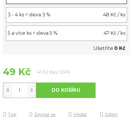
3 - 4 ks = sleva 3 %
48 Kč
/ ks
5 a více ks = sleva 5 %
47 Kč
/ ks
Ušetříte
0 Kč
49 Kč
Měrná cena:
41 Kč bez DPH
DO KOŠÍKU
Tisk
Zeptat se
Hlídat
Sdílet