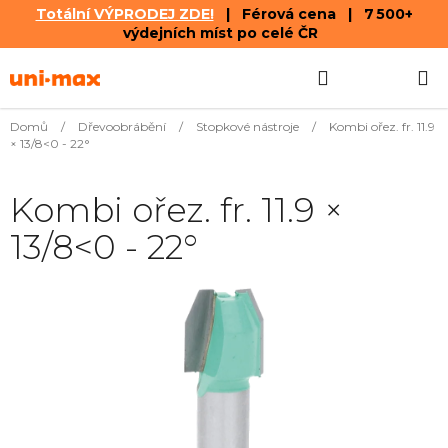
Totální VÝPRODEJ ZDE!
| Férová cena | 7 500+
výdejních míst po celé ČR
Přejít
Hledat
NÁKUPN
na
obsah
KOŠÍK
Domů
/
Dřevoobrábění
/
Stopkové nástroje
/
Kombi ořez. fr. 11.9
× 13/8<0 - 22°
Kombi ořez. fr. 11.9 ×
13/8<0 - 22°