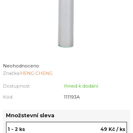
Průměrné
hodnocení
Neohodnoceno
produktu
Značka:
HENG CHENG
je
Dostupnost
Ihned k dodání
0,0
z
Kód:
111193A
5
hvězdiček.
Množstevní sleva
1 - 2 ks
49 Kč
/ ks