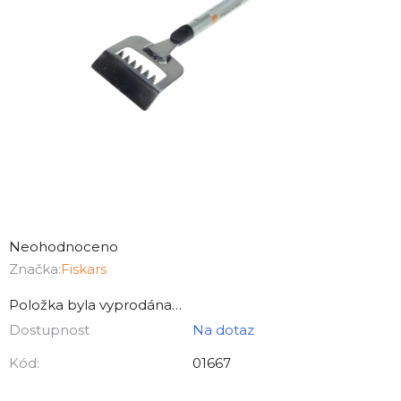
Průměrné
hodnocení
Neohodnoceno
produktu
Značka:
Fiskars
je
Položka byla vyprodána…
0,0
Dostupnost
Na dotaz
z
5
Kód:
01667
hvězdiček.