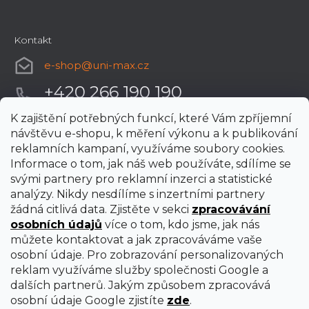
Kontakt
e-shop
@
uni-max.cz
+420 266 190 190
K zajištění potřebných funkcí, které Vám zpříjemní
návštěvu e-shopu, k měření výkonu a k publikování
reklamních kampaní, využíváme soubory cookies.
Informace o tom, jak náš web používáte, sdílíme se
svými partnery pro reklamní inzerci a statistické
analýzy. Nikdy nesdílíme s inzertními partnery
žádná citlivá data. Zjistěte v sekci
zpracovávání
osobních údajů
více o tom, kdo jsme, jak nás
můžete kontaktovat a jak zpracováváme vaše
osobní údaje. Pro zobrazování personalizovaných
reklam využíváme služby společnosti Google a
dalších partnerů. Jakým způsobem zpracovává
osobní údaje Google zjistíte
zde
.