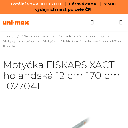
Totální VÝPRODEJ ZDE!
| Férová cena | 7 500+
výdejních míst po celé ČR
Přejít
Hledat
NÁKUPN
na
obsah
KOŠÍK
Domů
/
Vše pro zahradu
/
Zahradní nářadí a pomůcky
/
Motyky a motyčky
/
Motyčka FISKARS XACT holandská 12 cm 170 cm
1027041
Motyčka FISKARS XACT
holandská 12 cm 170 cm
1027041