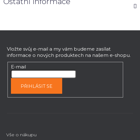
Ostatní informace
Z
á
p
Vložte svůj e-mail a my vám budeme zasílat
informace o nových produktech na našem e-shopu.
a
t
E-mail
í
PŘIHLÁSIT SE
Vše o nákupu