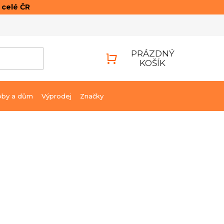
o celé ČR
ONTAKTY
PŘIHLÁŠENÍ
PRÁZDNÝ
KOŠÍK
NÁKUPNÍ
KOŠÍK
bby a dům
Výprodej
Značky
604 Kč