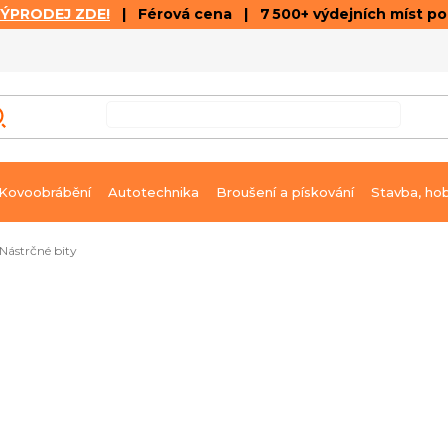
VÝPRODEJ ZDE!
| Férová cena | 7 500+ výdejních míst p
VÝPRODEJ
GALERIE ČLÁNKŮ A VIDEÍ
K
Kovoobrábění
Autotechnika
Broušení a pískování
Stavba, ho
Nástrčné bity
hned k dodání