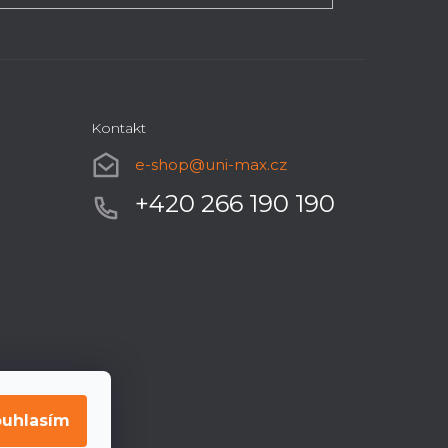
Kontakt
e-shop
@
uni-max.cz
+420 266 190 190
uhlasím