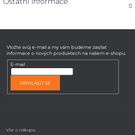
Ostatní informace
Z
á
p
Vložte svůj e-mail a my vám budeme zasílat
informace o nových produktech na našem e-shopu.
a
t
E-mail
í
PŘIHLÁSIT SE
Vše o nákupu