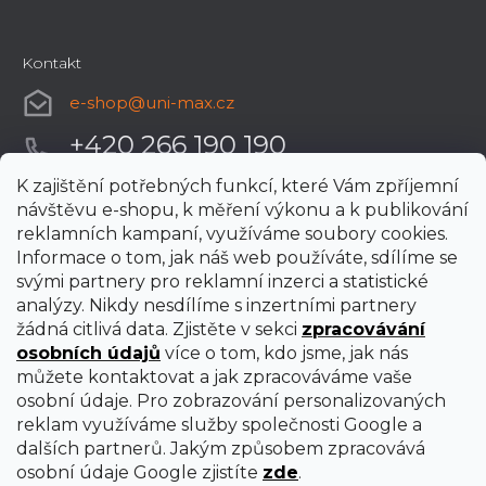
Kontakt
e-shop
@
uni-max.cz
+420 266 190 190
K zajištění potřebných funkcí, které Vám zpříjemní
návštěvu e-shopu, k měření výkonu a k publikování
reklamních kampaní, využíváme soubory cookies.
Informace o tom, jak náš web používáte, sdílíme se
svými partnery pro reklamní inzerci a statistické
analýzy. Nikdy nesdílíme s inzertními partnery
žádná citlivá data. Zjistěte v sekci
zpracovávání
osobních údajů
více o tom, kdo jsme, jak nás
můžete kontaktovat a jak zpracováváme vaše
osobní údaje. Pro zobrazování personalizovaných
reklam využíváme služby společnosti Google a
dalších partnerů. Jakým způsobem zpracovává
osobní údaje Google zjistíte
zde
.