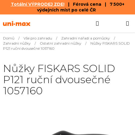
Totální VÝPRODEJ ZDE!
| Férová cena | 7 500+
výdejních míst po celé ČR
Přejít
Hledat
NÁKUPN
na
obsah
KOŠÍK
Domů
/
Vše pro zahradu
/
Zahradní nářadí a pomůcky
/
Zahradní nůžky
/
Ostatní zahradní nůžky
/
Nůžky FISKARS SOLID
P121 ruční dvousečné 1057160
Nůžky FISKARS SOLID
P121 ruční dvousečné
1057160