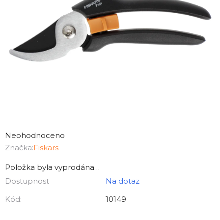
Průměrné
hodnocení
Neohodnoceno
produktu
Značka:
Fiskars
je
Položka byla vyprodána…
0,0
Dostupnost
Na dotaz
z
5
Kód:
10149
hvězdiček.