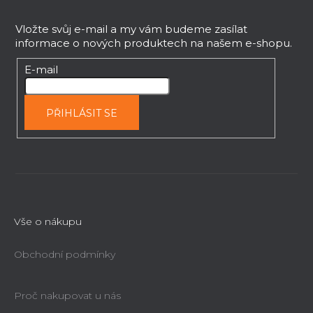
v
á
k
p
Vložte svůj e-mail a my vám budeme zasílat
y
informace o nových produktech na našem e-shopu.
a
v
t
E-mail
ý
í
p
i
PŘIHLÁSIT SE
s
u
Vše o nákupu
Obchodní podmínky
Proč nakupovat u nás