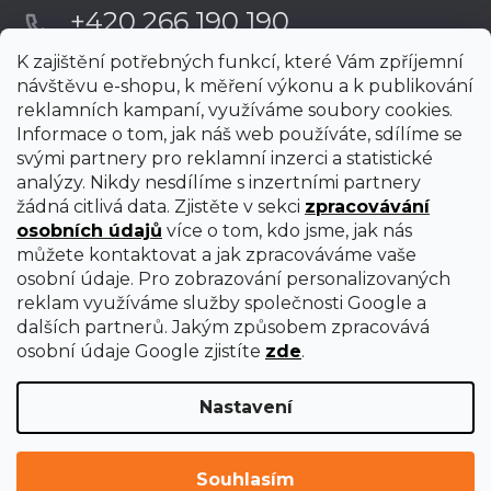
+420 266 190 190
K zajištění potřebných funkcí, které Vám zpříjemní
návštěvu e-shopu, k měření výkonu a k publikování
reklamních kampaní, využíváme soubory cookies.
Informace o tom, jak náš web používáte, sdílíme se
svými partnery pro reklamní inzerci a statistické
analýzy. Nikdy nesdílíme s inzertními partnery
žádná citlivá data. Zjistěte v sekci
zpracovávání
osobních údajů
více o tom, kdo jsme, jak nás
můžete kontaktovat a jak zpracováváme vaše
osobní údaje. Pro zobrazování personalizovaných
reklam využíváme služby společnosti Google a
dalších partnerů. Jakým způsobem zpracovává
osobní údaje Google zjistíte
zde
.
Nastavení
Vytvořil Shoptet Premium
Copyright 2026
uni-max
. Všechna práva vyhrazena.
Upravit
Souhlasím
nastavení cookies