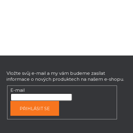
a
c
í
p
r
v
k
y
v
Z
ý
á
p
p
Vložte svůj e-mail a my vám budeme zasílat
i
informace o nových produktech na našem e-shopu.
a
s
t
u
E-mail
í
PŘIHLÁSIT SE