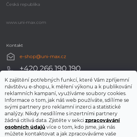
Česká republika
www.uni-max.com
Kontakt
e-shop
@
uni-max.cz
+420 266 190 190
K zajištění potřebných funkcí, které Vám zpříjemní
návštěvu e-shopu, k měření výkonu a k publikování
reklamních kampaní, využíváme soubory cookies.
Informace o tom, jak náš web používáte, sdílíme se
svými partnery pro reklamní inzerci a statistické
analýzy. Nikdy nesdílíme s inzertními partnery
žádná citlivá data. Zjistěte v sekci
zpracovávání
osobních údajů
více o tom, kdo jsme, jak nás
můžete kontaktovat a jak zpracováváme vaše