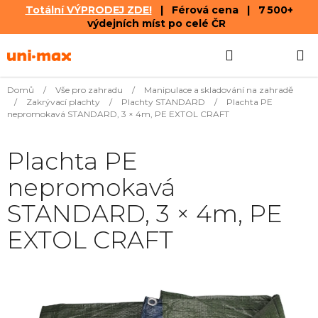
Totální VÝPRODEJ ZDE!
| Férová cena | 7 500+
výdejních míst po celé ČR
Přejít
Hledat
NÁKUPN
na
obsah
KOŠÍK
Domů
/
Vše pro zahradu
/
Manipulace a skladování na zahradě
/
Zakrývací plachty
/
Plachty STANDARD
/
Plachta PE
nepromokavá STANDARD, 3 × 4m, PE EXTOL CRAFT
Plachta PE
nepromokavá
STANDARD, 3 × 4m, PE
EXTOL CRAFT