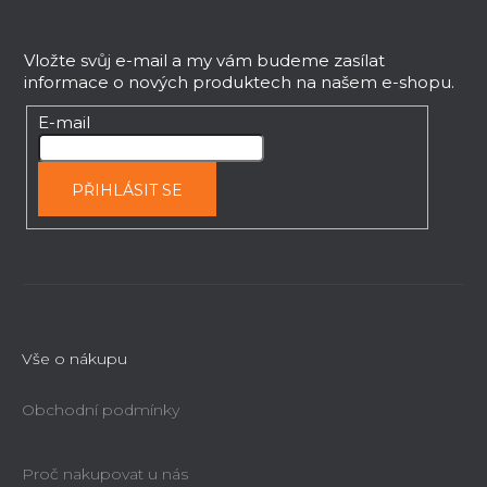
Z
á
p
Vložte svůj e-mail a my vám budeme zasílat
informace o nových produktech na našem e-shopu.
a
t
E-mail
í
PŘIHLÁSIT SE
Vše o nákupu
Obchodní podmínky
Proč nakupovat u nás