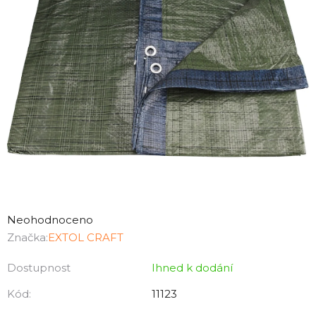
Průměrné
hodnocení
Neohodnoceno
produktu
Značka:
EXTOL CRAFT
je
Dostupnost
Ihned k dodání
0,0
z
Kód:
11123
5