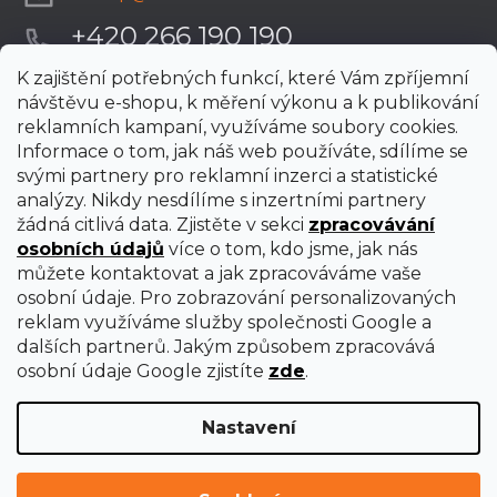
+420 266 190 190
K zajištění potřebných funkcí, které Vám zpříjemní
návštěvu e-shopu, k měření výkonu a k publikování
reklamních kampaní, využíváme soubory cookies.
Informace o tom, jak náš web používáte, sdílíme se
svými partnery pro reklamní inzerci a statistické
analýzy. Nikdy nesdílíme s inzertními partnery
žádná citlivá data. Zjistěte v sekci
zpracovávání
osobních údajů
více o tom, kdo jsme, jak nás
můžete kontaktovat a jak zpracováváme vaše
osobní údaje. Pro zobrazování personalizovaných
reklam využíváme služby společnosti Google a
dalších partnerů. Jakým způsobem zpracovává
osobní údaje Google zjistíte
zde
.
Nastavení
Vytvořil Shoptet Premium
Copyright 2026
uni-max
. Všechna práva vyhrazena.
Upravit