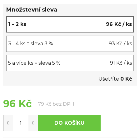
hvězdiček.
Množstevní sleva
1 - 2 ks
96 Kč
/ ks
3 - 4 ks = sleva 3 %
93 Kč
/ ks
5 a více ks = sleva 5 %
91 Kč
/ ks
Ušetříte
0 Kč
96 Kč
Měrná cena:
79 Kč bez DPH
DO KOŠÍKU