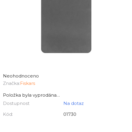
Průměrné
hodnocení
Neohodnoceno
produktu
Značka:
Fiskars
je
Položka byla vyprodána…
0,0
Dostupnost
Na dotaz
z
5
Kód:
01730
hvězdiček.