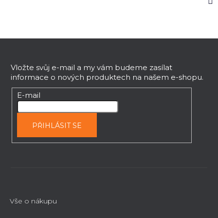
Z
á
p
Vložte svůj e-mail a my vám budeme zasílat
informace o nových produktech na našem e-shopu.
a
t
E-mail
í
PŘIHLÁSIT SE
Vše o nákupu