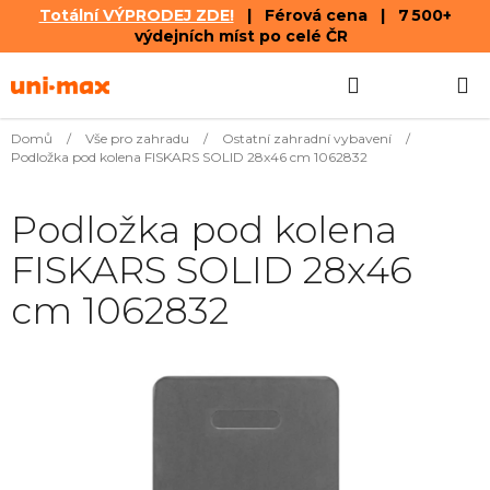
Totální VÝPRODEJ ZDE!
| Férová cena | 7 500+
výdejních míst po celé ČR
Přejít
Hledat
NÁKUPN
na
obsah
KOŠÍK
Domů
/
Vše pro zahradu
/
Ostatní zahradní vybavení
/
Podložka pod kolena FISKARS SOLID 28x46 cm 1062832
Podložka pod kolena
FISKARS SOLID 28x46
cm 1062832