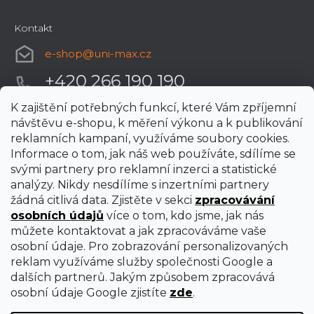
Kontakt
e-shop
@
uni-max.cz
+420 266 190 190
K zajištění potřebných funkcí, které Vám zpříjemní
návštěvu e-shopu, k měření výkonu a k publikování
reklamních kampaní, využíváme soubory cookies.
Informace o tom, jak náš web používáte, sdílíme se
svými partnery pro reklamní inzerci a statistické
analýzy. Nikdy nesdílíme s inzertními partnery
žádná citlivá data. Zjistěte v sekci
zpracovávání
osobních údajů
více o tom, kdo jsme, jak nás
můžete kontaktovat a jak zpracováváme vaše
osobní údaje. Pro zobrazování personalizovaných
reklam využíváme služby společnosti Google a
dalších partnerů. Jakým způsobem zpracovává
osobní údaje Google zjistíte
zde
.