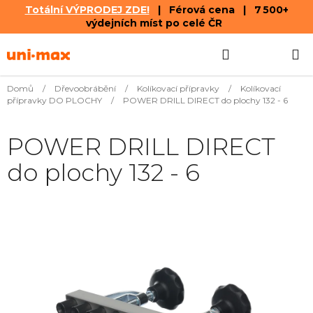
Totální VÝPRODEJ ZDE!
| Férová cena | 7 500+
výdejních míst po celé ČR
Přejít
Hledat
NÁKUPN
na
obsah
KOŠÍK
Domů
/
Dřevoobrábění
/
Kolíkovací přípravky
/
Kolíkovací
přípravky DO PLOCHY
/
POWER DRILL DIRECT do plochy 132 - 6
POWER DRILL DIRECT
do plochy 132 - 6