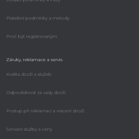
Platební podmínky a metody
POWER DRILL do hrany 132 - 6
Proč být registrovaným
Průměrné
hodnocení
Ihned k dodání
produktu
3 959 Kč
(–20 %)
3 159 Kč
Záruky, reklamace a servis
je
5,0
Kvalita zboží a služeb
z
5
hvězdiček.
Odpovědnost za vady zboží
Postup při reklamaci a vrácení zboží
Servisní služby a ceny