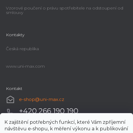
Vzorové poučení o právu spotřebitele na odstoupení od
smlouvy
Kontakty
Česká republika
www.uni-max.com
Kontakt
e-shop
@
uni-max.cz
+420 266 190 190
K zajištění potřebných funkcí, které Vám zpříjemní
návštěvu e-shopu, k měření výkonu a k publikování