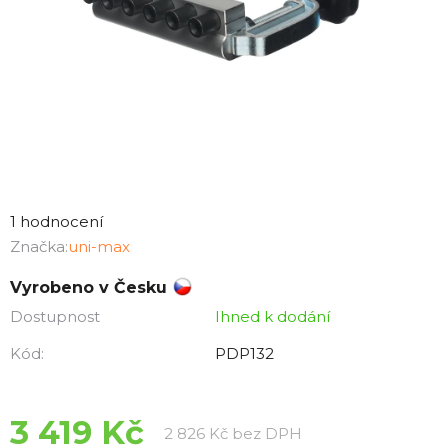
Průměrné
hodnocení
1 hodnocení
produktu
Značka:
uni-max
je
Vyrobeno v Česku
5,0
Dostupnost
Ihned k dodání
z
5
Kód:
PDP132
hvězdiček.
3 419 Kč
Měrná cena:
2 826 Kč bez DPH