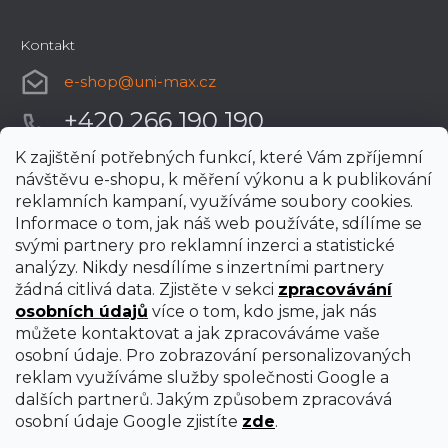
Kontakt
e-shop
@
uni-max.cz
+420 266 190 190
K zajištění potřebných funkcí, které Vám zpříjemní
návštěvu e-shopu, k měření výkonu a k publikování
reklamních kampaní, využíváme soubory cookies.
Informace o tom, jak náš web používáte, sdílíme se
svými partnery pro reklamní inzerci a statistické
analýzy. Nikdy nesdílíme s inzertními partnery
žádná citlivá data. Zjistěte v sekci
zpracovávání
osobních údajů
více o tom, kdo jsme, jak nás
můžete kontaktovat a jak zpracováváme vaše
osobní údaje. Pro zobrazování personalizovaných
reklam využíváme služby společnosti Google a
dalších partnerů. Jakým způsobem zpracovává
osobní údaje Google zjistíte
zde
.