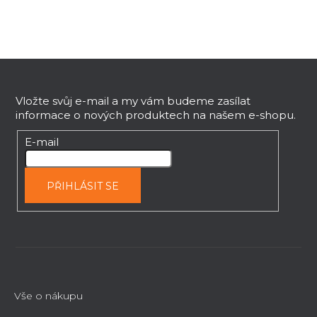
a
c
í
p
Z
r
v
á
k
p
Vložte svůj e-mail a my vám budeme zasílat
y
informace o nových produktech na našem e-shopu.
a
v
t
E-mail
ý
í
p
i
PŘIHLÁSIT SE
s
u
Vše o nákupu