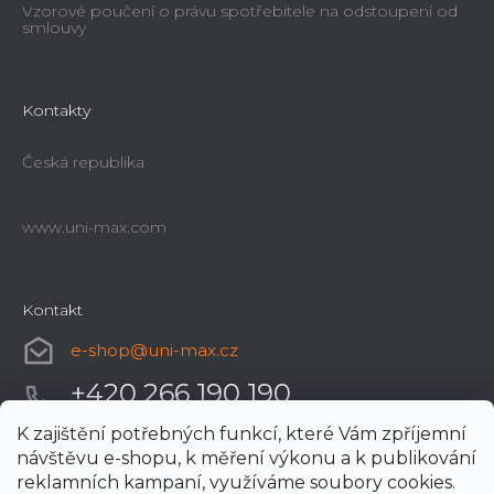
Vzorové poučení o právu spotřebitele na odstoupení od
smlouvy
Kontakty
Česká republika
www.uni-max.com
Kontakt
e-shop
@
uni-max.cz
+420 266 190 190
K zajištění potřebných funkcí, které Vám zpříjemní
návštěvu e-shopu, k měření výkonu a k publikování
reklamních kampaní, využíváme soubory cookies.