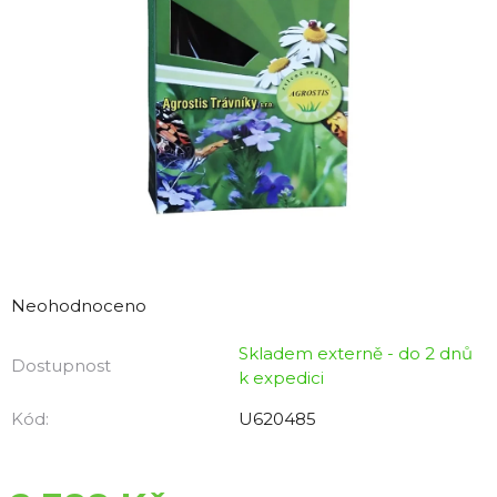
Průměrné
hodnocení
Neohodnoceno
produktu
Skladem externě - do 2 dnů
je
Dostupnost
k expedici
0,0
z
Kód:
U620485
5
hvězdiček.