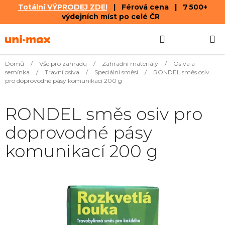
Totální VÝPRODEJ ZDE!
| Férová cena | 7 500+
výdejních míst po celé ČR
Přejít
Hledat
NÁKUPN
na
obsah
KOŠÍK
Domů
/
Vše pro zahradu
/
Zahradní materiály
/
Osiva a
semínka
/
Travní osiva
/
Speciální směsi
/
RONDEL směs osiv
pro doprovodné pásy komunikací 200 g
RONDEL směs osiv pro
doprovodné pásy
komunikací 200 g