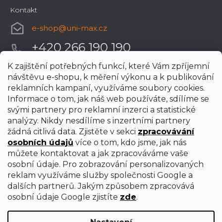
Kontakt
e-shop
@
uni-max.cz
+420 266 190 190
K zajištění potřebných funkcí, které Vám zpříjemní
návštěvu e-shopu, k měření výkonu a k publikování
reklamních kampaní, využíváme soubory cookies.
Informace o tom, jak náš web používáte, sdílíme se
svými partnery pro reklamní inzerci a statistické
analýzy. Nikdy nesdílíme s inzertními partnery
žádná citlivá data. Zjistěte v sekci
zpracovávání
osobních údajů
více o tom, kdo jsme, jak nás
můžete kontaktovat a jak zpracováváme vaše
osobní údaje. Pro zobrazování personalizovaných
reklam využíváme služby společnosti Google a
dalších partnerů. Jakým způsobem zpracovává
osobní údaje Google zjistíte
zde
.