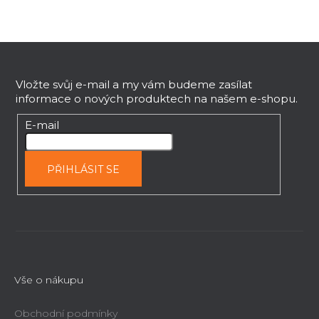
Z
á
p
Vložte svůj e-mail a my vám budeme zasílat
informace o nových produktech na našem e-shopu.
a
t
E-mail
í
PŘIHLÁSIT SE
Vše o nákupu
Obchodní podmínky