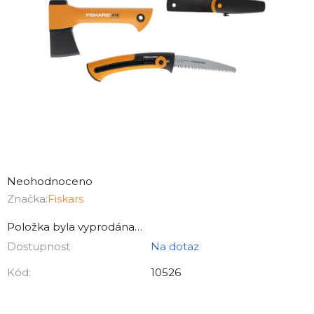
Průměrné
hodnocení
Neohodnoceno
produktu
Značka:
Fiskars
je
Položka byla vyprodána…
0,0
Dostupnost
Na dotaz
z
5
Kód:
10526
hvězdiček.