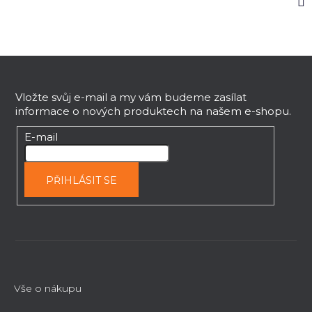
Z
á
p
Vložte svůj e-mail a my vám budeme zasílat
informace o nových produktech na našem e-shopu.
a
t
E-mail
í
PŘIHLÁSIT SE
Vše o nákupu