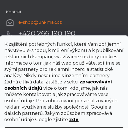
Kontakt
e-shop
@
uni-max.cz
+420 266 190 190
K zajištění potřebných funkcí, které Vám zpříjemní
návštěvu e-shopu, k měření výkonu a k publikování
reklamních kampaní, využíváme soubory cookies.
Informace o tom, jak náš web používáte, sdílíme se
svými partnery pro reklamní inzerci a statistické
analýzy. Nikdy nesdílíme s inzertními partnery
žádná citlivá data. Zjistěte v sekci
zpracovávání
osobních údajů
více o tom, kdo jsme, jak nás
můžete kontaktovat a jak zpracováváme vaše
osobní údaje. Pro zobrazování personalizovaných
reklam využíváme služby společnosti Google a
dalších partnerů. Jakým způsobem zpracovává
osobní údaje Google zjistíte
zde
.