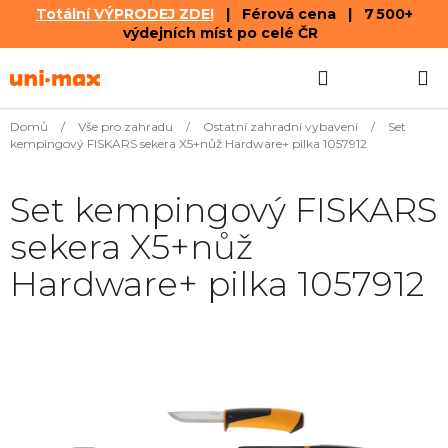
Totální VÝPRODEJ ZDE!
| Férová cena | 7 500+
výdejních míst po celé ČR
Přejít
Hledat
NÁKUPN
na
obsah
KOŠÍK
Domů
/
Vše pro zahradu
/
Ostatní zahradní vybavení
/
Set
kempingový FISKARS sekera X5+nůž Hardware+ pilka 1057912
Set kempingový FISKARS
sekera X5+nůž
Hardware+ pilka 1057912