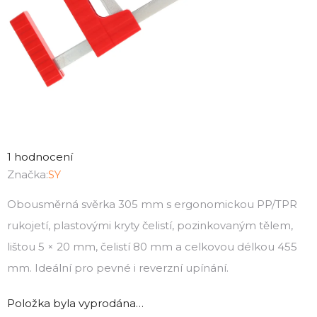
Průměrné
hodnocení
1 hodnocení
produktu
Značka:
SY
je
Obousměrná svěrka 305 mm s ergonomickou PP/TPR
5,0
rukojetí, plastovými kryty čelistí, pozinkovaným tělem,
z
5
lištou 5 × 20 mm, čelistí 80 mm a celkovou délkou 455
hvězdiček.
mm. Ideální pro pevné i reverzní upínání.
Položka byla vyprodána…