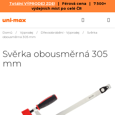
Totální VÝPRODEJ ZDE!
| Férová cena | 7 500+
výdejních míst po celé ČR
Přejít
Hledat
NÁKUPN
na
obsah
KOŠÍK
Domů
/
Výprodej
/
Dřevoobrábění - Výprodej
/
Svěrka
obousměrná 305 mm
Svěrka obousměrná 305
mm