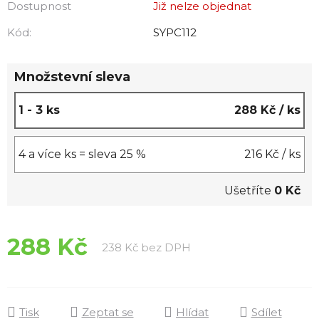
Dostupnost
Již nelze objednat
Kód:
SYPC112
Množstevní sleva
1 - 3 ks
288 Kč
/ ks
4 a více ks = sleva 25 %
216 Kč
/ ks
Ušetříte
0 Kč
288 Kč
Měrná cena:
238 Kč bez DPH
Tisk
Zeptat se
Hlídat
Sdílet