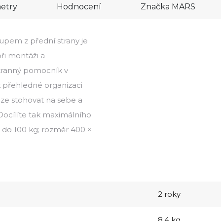
etry
Hodnocení
Značka
MARS
upem z přední strany je
při montáži a
tranný pomocník v
k přehledné organizaci
lze stohovat na sebe a
 Docílíte tak maximálního
t do 100 kg; rozměr 400 ×
2 roky
8.4 kg