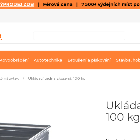
VÝPRODEJ ZDE!
| Férová cena | 7 500+ výdejních míst p
VÝPRODEJ
GALERIE ČLÁNKŮ A VIDEÍ
K
Kovoobrábění
Autotechnika
Broušení a pískování
Stavba, ho
ký nábytek
/
Ukládací bedna zkosená, 100 kg
Ukláda
100 k
Průměrné