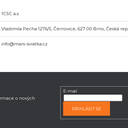
1CSC a.s.
Vlastimila Pecha 1276/5, Černovice, 627 00 Brno, Česká re
info@mars-svratka.cz
E-mail
formace o nových
PŘIHLÁSIT SE