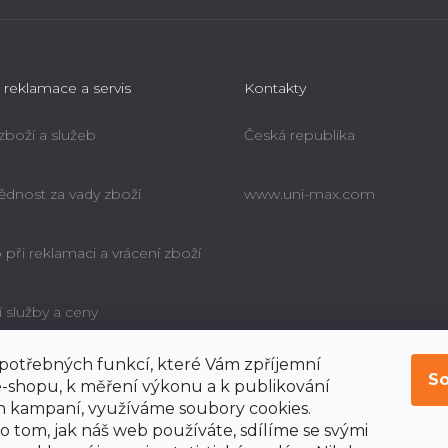
 reklamace a servis
Kontakty
 zboží a služeb
Česká republika
dnost za vady zboží
www.uni-max.com
při reklamaci a vrácení zboží
í služby a ceny
í potřebných funkcí, které Vám zpříjemní
é poučení o právu
So
bitele na odstoupení od
-shopu, k měření výkonu a k publikování
y
 kampaní, využíváme soubory cookies.
o tom, jak náš web používáte, sdílíme se svými