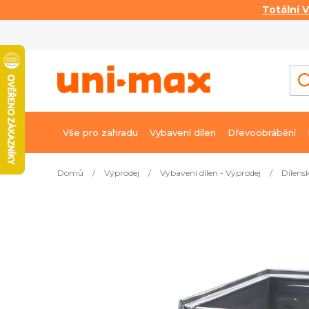
Totální 
Přejít
na
obsah
Vše pro zahradu
Vybavení dílen
Dřevoobrábění
Domů
/
Výprodej
/
Vybavení dílen - Výprodej
/
Dílens