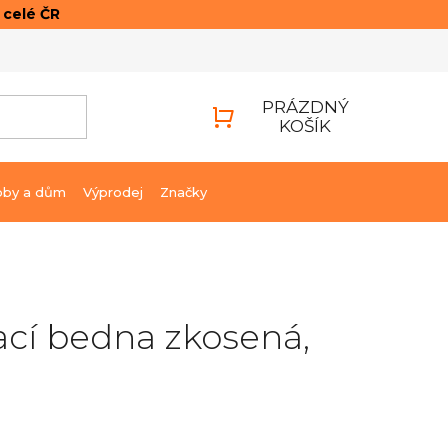
o celé ČR
ONTAKTY
PŘIHLÁŠENÍ
PRÁZDNÝ
KOŠÍK
NÁKUPNÍ
KOŠÍK
bby a dům
Výprodej
Značky
cí bedna zkosená,
g