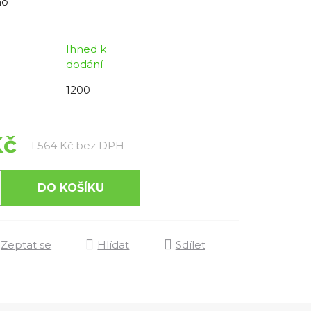
no
Ihned k
dodání
1200
Kč
Měrná cena:
1 564 Kč bez DPH
DO KOŠÍKU
Zeptat se
Hlídat
Sdílet