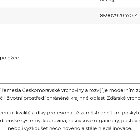
8590792047014
 položce.
ční řemesla Českomoravské vrchoviny a rozvíjí je moderním 
čili životní prostředí chráněné krajinné oblasti Žďárské vrcho
tní kvalitě a díky profesionalitě zaměstnanců jim poskytu
 dílenské systémy, kouřovina, zásuvkové organizéry, poštovn
nebojí vyzkoušet něco nového a stále hledá inovace.