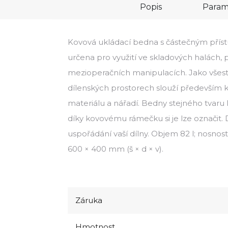
Popis
Param
Kovová ukládací bedna s částečným příst
určena pro využití ve skladových halách, 
mezioperačních manipulacích. Jako všes
dílenských prostorech slouží především 
materiálu a nářadí. Bedny stejného tvaru 
díky kovovému rámečku si je lze označit.
uspořádání vaší dílny. Objem 82 l; nosnos
600 × 400 mm (š × d × v).
Záruka
Hmotnost