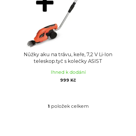
o
u
d
k
u
t
k
ů
t
ů
Nůžky aku na trávu, keře, 7,2 V Li-Ion
teleskop.tyč s kolečky ASIST
Ihned k dodání
999 Kč
1
položek celkem
O
v
l
á
d