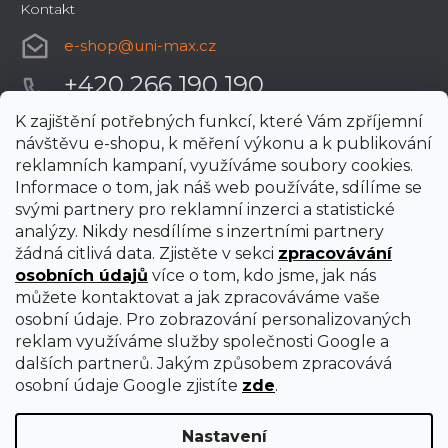
Kontakt
e-shop
@
uni-max.cz
+420 266 190 190
K zajištění potřebných funkcí, které Vám zpříjemní
návštěvu e-shopu, k měření výkonu a k publikování
reklamních kampaní, využíváme soubory cookies.
Informace o tom, jak náš web používáte, sdílíme se
svými partnery pro reklamní inzerci a statistické
analýzy. Nikdy nesdílíme s inzertními partnery
žádná citlivá data. Zjistěte v sekci
zpracovávání
osobních údajů
více o tom, kdo jsme, jak nás
můžete kontaktovat a jak zpracováváme vaše
osobní údaje. Pro zobrazování personalizovaných
reklam využíváme služby společnosti Google a
dalších partnerů. Jakým způsobem zpracovává
osobní údaje Google zjistíte
zde
.
Nastavení