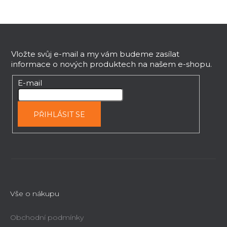
a
c
Z
í
á
p
p
Vložte svůj e-mail a my vám budeme zasílat
r
informace o nových produktech na našem e-shopu.
v
a
k
t
E-mail
y
í
v
ý
PŘIHLÁSIT SE
p
i
s
u
Vše o nákupu
Obchodní podmínky