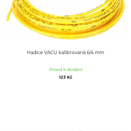
o
u
d
k
u
t
k
ů
t
ů
Hadice VACU kalibrovaná 6/4 mm
Ihned k dodání
123 Kč