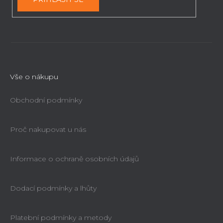
p
i
s
u
Vše o nákupu
Obchodní podmínky
Proč nakupovat u nás
Informace o ochraně osobních údajů
Dodací podmínky a lhůty
Platební podmínky a metody