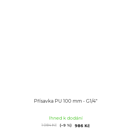
Přísavka PU 100 mm - G1/4"
Ihned k dodání
1 084 Kč
(–9 %)
986 Kč