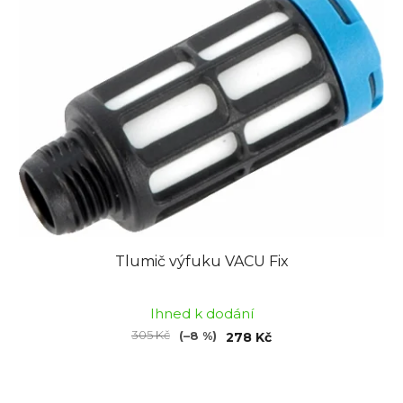
Tlumič výfuku VACU Fix
Ihned k dodání
305 Kč
(–8 %)
278 Kč