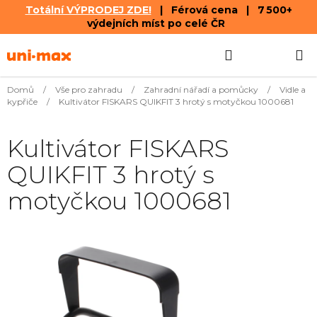
Totální VÝPRODEJ ZDE!
| Férová cena | 7 500+
výdejních míst po celé ČR
Přejít
Hledat
NÁKUPN
na
obsah
KOŠÍK
Domů
/
Vše pro zahradu
/
Zahradní nářadí a pomůcky
/
Vidle a
kypřiče
/
Kultivátor FISKARS QUIKFIT 3 hrotý s motyčkou 1000681
Kultivátor FISKARS
QUIKFIT 3 hrotý s
motyčkou 1000681