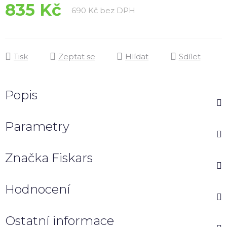
835 Kč
Měrná cena:
690 Kč bez DPH
Tisk
Zeptat se
Hlídat
Sdílet
Popis
Parametry
Značka
Fiskars
Hodnocení
Ostatní informace