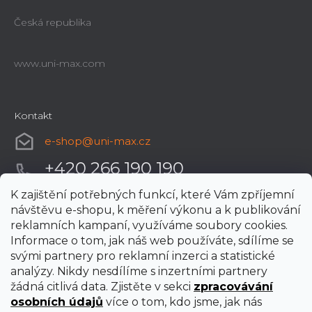
Česká republika
www.uni-max.com
Kontakt
e-shop
@
uni-max.cz
+420 266 190 190
K zajištění potřebných funkcí, které Vám zpříjemní
návštěvu e-shopu, k měření výkonu a k publikování
reklamních kampaní, využíváme soubory cookies.
Informace o tom, jak náš web používáte, sdílíme se
svými partnery pro reklamní inzerci a statistické
analýzy. Nikdy nesdílíme s inzertními partnery
žádná citlivá data. Zjistěte v sekci
zpracovávání
osobních údajů
více o tom, kdo jsme, jak nás