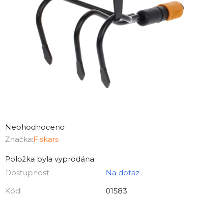
Průměrné
hodnocení
Neohodnoceno
produktu
Značka:
Fiskars
je
Položka byla vyprodána…
0,0
Dostupnost
Na dotaz
z
5
Kód:
01583
hvězdiček.